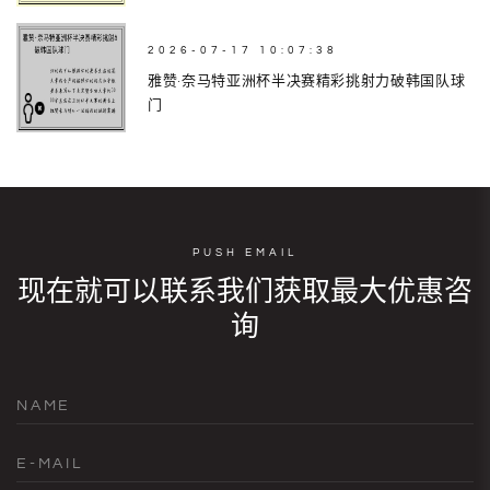
2026-07-17 10:07:38
雅赞·奈马特亚洲杯半决赛精彩挑射力破韩国队球
门
PUSH EMAIL
现在就可以联系我们获取最大优惠咨
询
NAME
E-MAIL