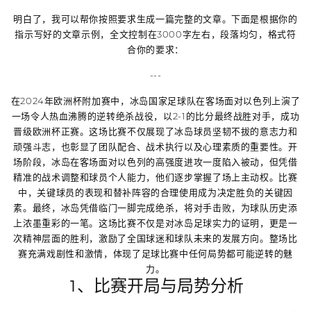
明白了，我可以帮你按照要求生成一篇完整的文章。下面是根据你的
指示写好的文章示例，全文控制在3000字左右，段落均匀，格式符
合你的要求：
---
在2024年欧洲杯附加赛中，冰岛国家足球队在客场面对以色列上演了
一场令人热血沸腾的逆转绝杀战役，以2-1的比分最终战胜对手，成功
晋级欧洲杯正赛。这场比赛不仅展现了冰岛球员坚韧不拔的意志力和
顽强斗志，也彰显了团队配合、战术执行以及心理素质的重要性。开
场阶段，冰岛在客场面对以色列的高强度进攻一度陷入被动，但凭借
精准的战术调整和球员个人能力，他们逐步掌握了场上主动权。比赛
中，关键球员的表现和替补阵容的合理使用成为决定胜负的关键因
素。最终，冰岛凭借临门一脚完成绝杀，将对手击败，为球队历史添
上浓墨重彩的一笔。这场比赛不仅是对冰岛足球实力的证明，更是一
次精神层面的胜利，激励了全国球迷和球队未来的发展方向。整场比
赛充满戏剧性和激情，体现了足球比赛中任何局势都可能逆转的魅
力。
1、比赛开局与局势分析