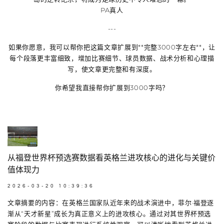
PA真人
---
如果你愿意，我可以帮你把这篇文章扩展到**完整3000字左右**，让
每个段落更丰富细致，增加比赛细节、球员数据、战术分析和心理描
写，使文章更完整和有深度。
你希望我直接帮你扩展到3000字吗？
从福登世界杯预选赛数据看英格兰进攻核心的进化与关键价
值体现力
2026-03-20 10:39:36
文章摘要的内容：在英格兰国家队近年来的战术演进中，菲尔·福登逐
渐从“天才新星”成长为真正意义上的进攻核心。通过对其世界杯预选