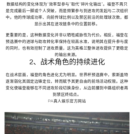
数据结构的变化体现为“效率型参与”取代“碎片化输出”。福登不再只
是完成最后一脚或个人突破，而是频繁参与到进攻的发起与二次组织
中。他的传球成功率、向前传球比例以及禁区前沿的处理球次数，都
显示出其在进攻链条中的位置前移。
更重要的是，这种数据变化并非以牺牲威胁性为代价。相反，福登在
预选赛中的进球与助攻转化率保持在较高水准，说明其在提升参与度
的同时，也有效控制了进攻质量，这为英格兰整体进攻提供了更稳定
的输出来源。
2、战术角色的持续进化
在战术层面，福登的角色进化尤为明显。世界杯预选赛中，索斯盖特
逐渐弱化其固定边锋定位，转而赋予其更自由的前场活动权限。这种
变化使福登能够在不同进攻阶段切换身份，从边前腰到中路组织者再
到禁区终结点。
PA真人娱乐官方网站