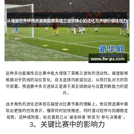
这种多功能属性在比赛中极大增强了英格兰进攻的流动性。福登能够
根据对手防线的站位变化，自主选择内收或拉边，从而打乱对方的防
守部署。预选赛中多次进球正是源于其无球跑动与位置判断能力的提
升。
战术角色的进化还体现在福登对比赛节奏的理解上。他在预选赛中展
现出更强的控场意识，懂得何时加快推进、何时通过短传与回撤稳定
局势。这种成熟度，标志着其已从“被安排者”转变为“参与决策者”。
3、关键比赛中的影响力