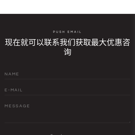
PUSH EMAIL
现在就可以联系我们获取最大优惠咨
询
NAME
E-MAIL
MESSAGE