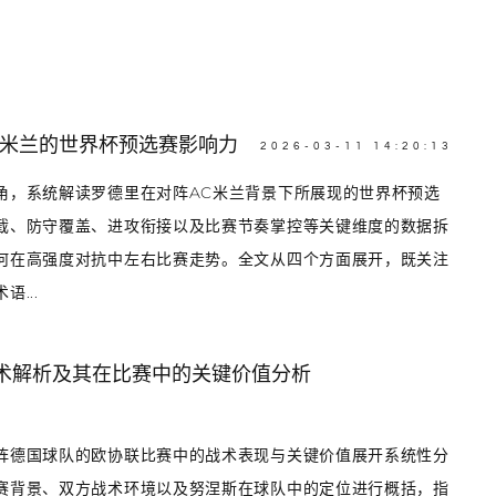
C米兰的世界杯预选赛影响力
2026-03-11 14:20:13
角，系统解读罗德里在对阵AC米兰背景下所展现的世界杯预选
截、防守覆盖、进攻衔接以及比赛节奏掌控等关键维度的数据拆
何在高强度对抗中左右比赛走势。全文从四个方面展开，既关注
...
术解析及其在比赛中的关键价值分析
阵德国球队的欧协联比赛中的战术表现与关键价值展开系统性分
赛背景、双方战术环境以及努涅斯在球队中的定位进行概括，指