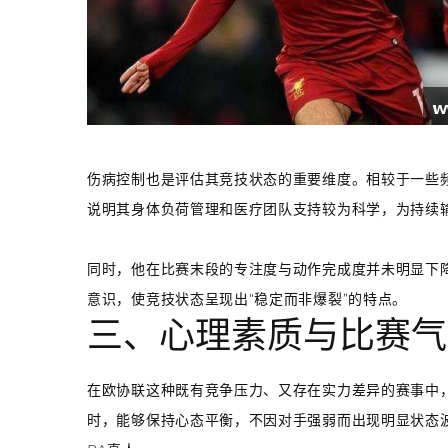
伤病控制也是评估其竞技状态的重要维度。相较于一些
说明其身体负荷管理和医疗团队支持较为科学，为持续
同时，他在比赛末段的专注度与动作完成度并未明显下
意识，使竞技状态呈现出“稳定而非爆裂”的特点。
三、心理素质与比赛气
在欧协联这种既有竞争压力、又存在实力差异的赛事中
时，能够保持心态平衡，不因对手强弱而出现明显状态