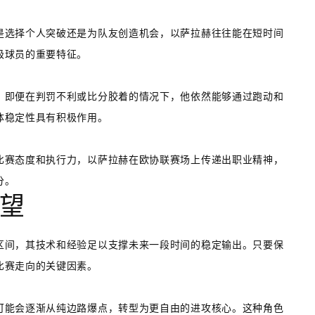
是选择个人突破还是为队友创造机会，以萨拉赫往往能在短时间
级球员的重要特征。
。即便在判罚不利或比分胶着的情况下，他依然能够通过跑动和
体稳定性具有积极作用。
比赛态度和执行力，以萨拉赫在欧协联赛场上传递出职业精神，
分。
望
区间，其技术和经验足以支撑未来一段时间的稳定输出。只要保
比赛走向的关键因素。
可能会逐渐从纯边路爆点，转型为更自由的进攻核心。这种角色