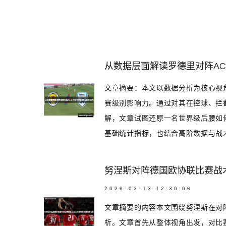
从数据层面解读罗德里对阵A
文章摘要：本文以数据分析为核心视
赛级别影响力。通过对其在控球、拦
解，文章试图还原一名世界级后腰如
基础统计指标，也结合高阶数据与战术语
努涅斯对阵德国欧协联比赛战
2026-03-13 12:30:06
文章摘要的内容本文围绕努涅斯在对
析。文章首先从整体视角出发，对比