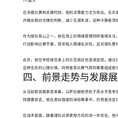
PA真人
在关键比赛和关键时刻，他的决策能力尤为突出。无论
内做出相对合理的判断，减少无谓失误，这种冷静是顶
作为球队核心之一，他在场上的情绪管理同样值得关注
行动影响比赛节奏，而非陷入情绪化对抗，这对球队整
此外，他在年轻球员身上的示范效应也逐渐显现。通过
这种无形的心理价值，同样是其比赛气质的重要组成部
四、前景走势与发展展
从当前欧协联表现来看，以萨拉赫依然处于高水平竞争
持健康状态，他在类似强度的洲际赛事中，仍将是决定
在战术层面，随着球队对其使用方式的进一步优化，他