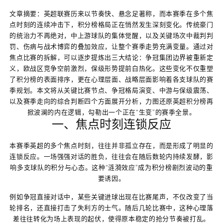
文章摘要：英超联赛历来以节奏快、悬念足著称，而本赛季在多个焦
点时刻的连续冲击下，积分榜格局正在悄然发生深刻变化。传统豪门
的统治力不再绝对，中上游球队的集体觉醒，以及关键场次中裁判判
罚、伤病与战术博弈的叠加效应，让整个赛季走势充满变量。通过对
焦点比赛的拆解，可以逐步提炼出三大结论：争冠集团边界被重新定
义，欧战区竞争空前激烈，保级形势提前白热化。这些变化不仅重塑
了积分榜的表面排序，更在心理层面、战略层面影响着各支球队的赛
季规划。本文将从关键比赛节点、争冠格局演变、中游与保级震荡、
以及赛季走向的综合判断四个方面展开分析，力图还原英超积分榜再
掀波澜的内在逻辑，勾勒出一个正在“生变”的赛季全景。
一、焦点时刻连锁反应
本赛季英超的多个焦点时刻，往往并非孤立存在，而是形成了明显的
连锁反应。一场强强对话的胜负，往往会在随后数轮内持续发酵，影
响多支球队的积分与心态。这种“涟漪效应”成为积分榜剧烈波动的重
要诱因。
例如争冠直接对话中，某些关键进球出现在比赛尾声，不仅改变了当
轮排名，还直接打击了失利方的士气。随后几轮比赛中，这种心理落
差往往转化为场上表现的起伏，使得原本稳定的抢分节奏被打乱。