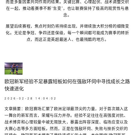
而是多重因素共同作用的结果。关键比赛、心理起伏、战术调整交织
在一起，推动着赛季不断“生变”，也让联赛保持了极高的观赏性与悬
念。
展望后续赛程，焦点时刻仍将持续出现，并继续放大积分榜的细微变
化。无论是争冠、争四还是保级，每一个瞬间都可能成为赛季的转折
点，而这正是英超最迷人、也最残酷的地方。
欧冠新军经验不足暴露短板如何在强敌环伺中寻找成长之路
快速进化
2026-02-28 14:04:02
文章摘要：欧冠赛场汇聚了欧洲足球最顶尖的力量，对于首次踏入这
一舞台的新军而言，荣耀与压力并存。经验不足往往在高强度对抗、
战术博弈和心理较量中被无限放大，暴露出阵容深度、临场应变以及
大赛心态等多方面短板。然而，正是在强敌环伺、失败与挫折交织的