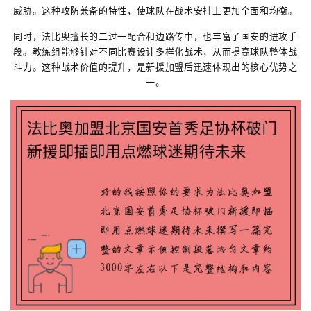
威胁。这种攻防兼备的特性，使球队在战术安排上更加全面和均衡。
同时，法比奥擅长的二过一配合和边路传中，也丰富了国安的进攻手
段。教练组能够针对不同比赛设计多样化战术，从而提高球队整体战
斗力。这种战术价值的提升，是新援加盟后迅速体现出的核心优势之
一。