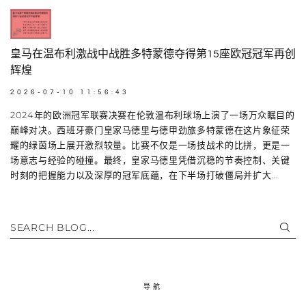
皇马在温布利激战中战胜多特蒙德夺得第15座欧冠冠军再创
辉煌
2026-07-10 11:56:43
2024年的欧洲冠军联赛决赛在伦敦温布利球场上演了一场万众瞩目的
巅峰对决。西班牙豪门皇家马德里与德甲劲旅多特蒙德在这片象征荣
耀的绿茵场上展开激烈较量。比赛不仅是一场技战术的比拼，更是一
场意志与经验的碰撞。最终，皇家马德里凭借沉稳的节奏控制、关键
时刻的把握能力以及深厚的冠军底蕴，在下半场打破僵局并扩大...
SEARCH BLOG...
导航