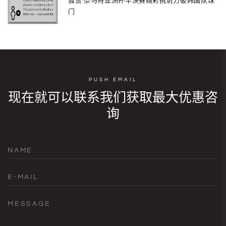
门
PUSH EMAIL
现在就可以联系我们获取最大优惠咨
询
NAME
E-MAIL
MESSAGE