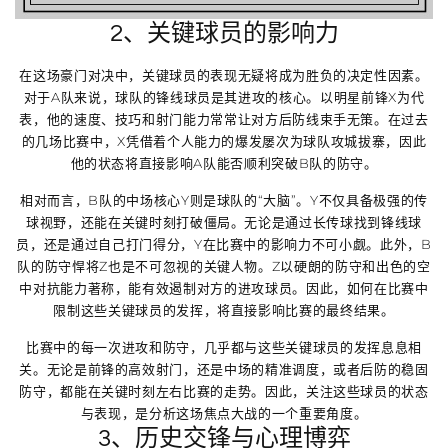
2、关键球员的影响力
在这场豪门对决中，关键球员的表现无疑将成为胜负的决定性因素。
对于A队来说，球队的锋线球员是其进攻的核心。以明星前锋X为代
表，他的速度、技巧和射门能力常常让对方后防线束手无策。在过去
的几场比赛中，X凭借着个人能力的爆发屡次为球队攻城拔寨，因此
他的状态将直接影响A队能否顺利突破B队的防守。
相对而言，B队的中场核心Y则是球队的“大脑”。Y不仅具备极强的传
球视野，还能在关键时刻打破僵局。无论是通过长传球找到锋线球
员，还是通过自己打门得分，Y在比赛中的影响力不可小觑。此外，B
队的防守悍将Z也是不可忽视的关键人物。Z以硬朗的防守和出色的空
中对抗能力著称，能有效遏制对方的进攻球员。因此，如何在比赛中
限制这些关键球员的发挥，将直接影响比赛的最终结果。
比赛中的每一次进攻和防守，几乎都与这些关键球员的发挥息息相
关。无论是前锋的高效射门，还是中场的精准调度，或者后防的稳固
防守，都能在关键时刻左右比赛的走势。因此，关注这些球员的状态
与表现，是分析这场焦点大战的一个重要角度。
3、历史交锋与心理博弈