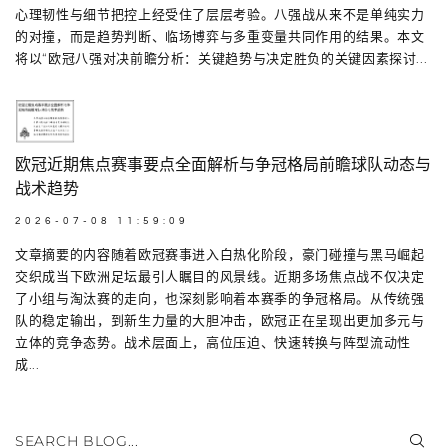
心理韧性与细节把控上经受住了层层考验。八强战从来不是单纯实力
的对撞，而是趋势判断、临场博弈与多重变量共同作用的结果。本文
将以“欧冠八强对决前瞻分析：关键趋势与决定胜负的关键因素探讨...
欧冠近期焦点赛事要点全面解析与争冠格局前瞻球队动态与
战术趋势
2026-07-08 11:59:09
文章摘要的内容随着欧冠赛事进入白热化阶段，豪门碰撞与黑马崛起
交织成当下欧洲足坛最引人瞩目的风景线。近期多场焦点战不仅决定
了小组与淘汰赛的走向，也深刻影响着本赛季的争冠格局。从传统强
队的稳定输出，到新生力量的大胆冲击，欧冠正在呈现出更加多元与
立体的竞争态势。战术层面上，高位压迫、快速转换与阵型流动性
成...
SEARCH BLOG...