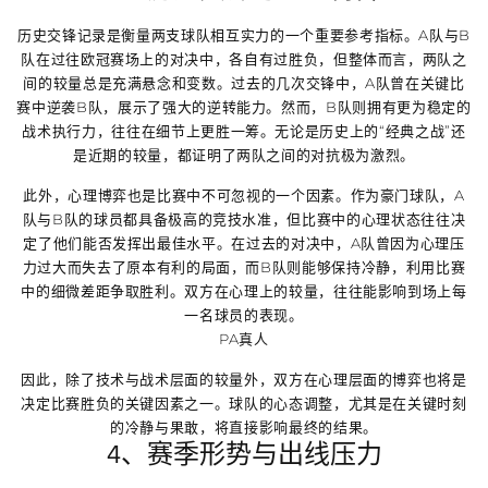
历史交锋记录是衡量两支球队相互实力的一个重要参考指标。A队与B
队在过往欧冠赛场上的对决中，各自有过胜负，但整体而言，两队之
间的较量总是充满悬念和变数。过去的几次交锋中，A队曾在关键比
赛中逆袭B队，展示了强大的逆转能力。然而，B队则拥有更为稳定的
战术执行力，往往在细节上更胜一筹。无论是历史上的“经典之战”还
是近期的较量，都证明了两队之间的对抗极为激烈。
此外，心理博弈也是比赛中不可忽视的一个因素。作为豪门球队，A
队与B队的球员都具备极高的竞技水准，但比赛中的心理状态往往决
定了他们能否发挥出最佳水平。在过去的对决中，A队曾因为心理压
力过大而失去了原本有利的局面，而B队则能够保持冷静，利用比赛
中的细微差距争取胜利。双方在心理上的较量，往往能影响到场上每
一名球员的表现。
PA真人
因此，除了技术与战术层面的较量外，双方在心理层面的博弈也将是
决定比赛胜负的关键因素之一。球队的心态调整，尤其是在关键时刻
的冷静与果敢，将直接影响最终的结果。
4、赛季形势与出线压力