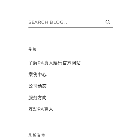
SEARCH BLOG...
导航
了解PA真人娱乐官方网站
案例中心
公司动态
服务方向
互动PA真人
最新咨询