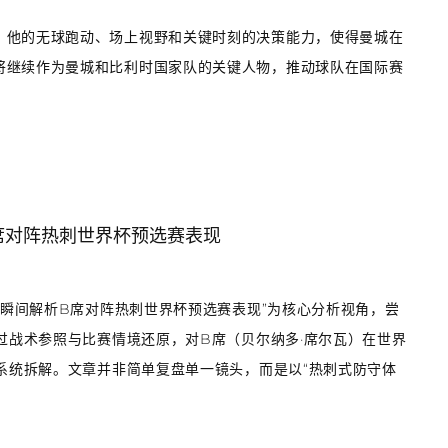
。他的无球跑动、场上视野和关键时刻的决策能力，使得曼城在
将继续作为曼城和比利时国家队的关键人物，推动球队在国际赛
席对阵热刺世界杯预选赛表现
键瞬间解析B席对阵热刺世界杯预选赛表现”为核心分析视角，尝
过战术参照与比赛情境还原，对B席（贝尔纳多·席尔瓦）在世界
系统拆解。文章并非简单复盘单一镜头，而是以“热刺式防守体