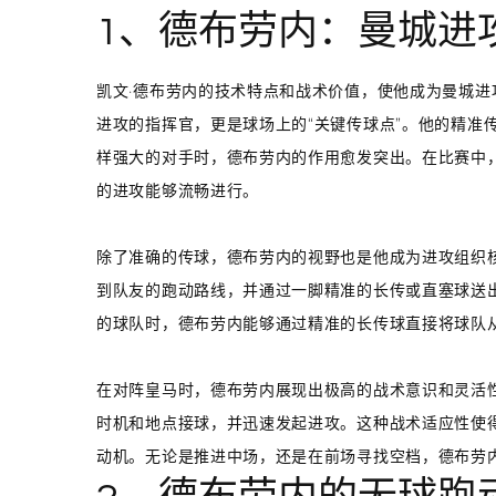
1、德布劳内：曼城进
凯文·德布劳内的技术特点和战术价值，使他成为曼城
进攻的指挥官，更是球场上的“关键传球点”。他的精准
样强大的对手时，德布劳内的作用愈发突出。在比赛中
的进攻能够流畅进行。
除了准确的传球，德布劳内的视野也是他成为进攻组织
到队友的跑动路线，并通过一脚精准的长传或直塞球送
的球队时，德布劳内能够通过精准的长传球直接将球队
在对阵皇马时，德布劳内展现出极高的战术意识和灵活
时机和地点接球，并迅速发起进攻。这种战术适应性使
动机。无论是推进中场，还是在前场寻找空档，德布劳