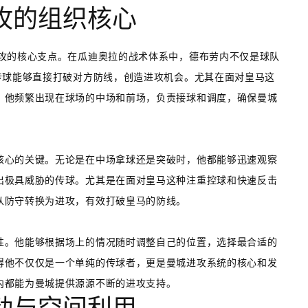
攻的组织核心
进攻的核心支点。在瓜迪奥拉的战术体系中，德布劳内不仅是球队
传球能够直接打破对方防线，创造进攻机会。尤其在面对皇马这
，他频繁出现在球场的中场和前场，负责接球和调度，确保曼城
核心的关键。无论是在中场拿球还是突破时，他都能够迅速观察
出极具威胁的传球。尤其是在面对皇马这种注重控球和快速反击
从防守转换为进攻，有效打破皇马的防线。
性。他能够根据场上的情况随时调整自己的位置，选择最合适的
得他不仅仅是一个单纯的传球者，更是曼城进攻系统的核心和发
内都能为曼城提供源源不断的进攻支持。