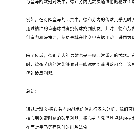
与皇马的欧冠对决中，德布劳内无数次通过他的精准传
例如，在对阵皇马的比赛中，德布劳内的传球几乎无时
通过精准的直塞球或者挑传球找到队友。此时，德布劳
创造力和决策力，帮助曼城在比赛中占据主动，进而为
除了传球，德布劳内的远射也是一项非常重要的武器。
时，德布劳内经常能够通过一脚远射创造进球机会。这
代的破局利器。
总结：
通过对凯文·德布劳内的战术价值进行深入分析，我们
核心到关键时刻的破局利器，德布劳内凭借其卓越的技
在面对皇马等强队时的制胜法宝。