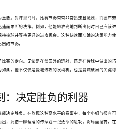
为重要。对阵皇马时，比赛节奏常常非常迅速且激烈，而德布劳
迅速而果断的决策。例如，他能够准确地判断出何时自己应该进
保持控球并等待更好的进攻机会。这种快速而准确的决策能力使
比赛的节奏。
了比赛的走向。无论是在禁区外的远射，还是在传球中做出的巧
为如此，他不仅仅是曼城进攻的发动机，也是曼城破局的关键球
刻：决定胜负的利器
往能决定胜负。在欧冠这种高水平的赛事中，每个小细节都有可
而出，凭借一脚精准的传球或一记致命的进攻，将局面扭转。在