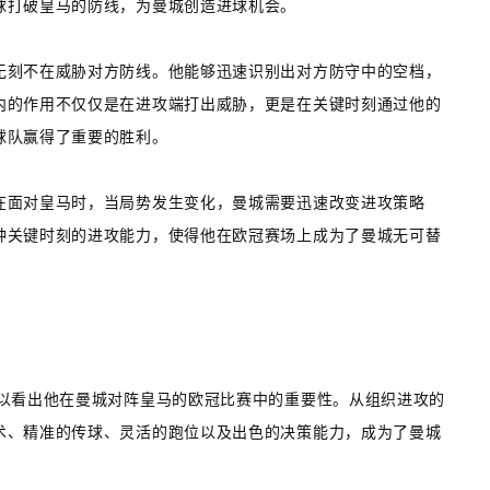
球打破皇马的防线，为曼城创造进球机会。
无刻不在威胁对方防线。他能够迅速识别出对方防守中的空档，
内的作用不仅仅是在进攻端打出威胁，更是在关键时刻通过他的
球队赢得了重要的胜利。
在面对皇马时，当局势发生变化，曼城需要迅速改变进攻策略
种关键时刻的进攻能力，使得他在欧冠赛场上成为了曼城无可替
可以看出他在曼城对阵皇马的欧冠比赛中的重要性。从组织进攻的
术、精准的传球、灵活的跑位以及出色的决策能力，成为了曼城