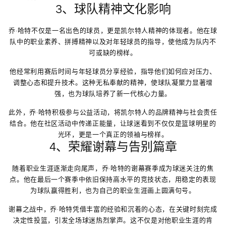
3、球队精神文化影响
乔·哈特不仅是一名出色的球员，更是凯尔特人精神的体现者。他在球
队中的职业素养、拼搏精神以及对年轻球员的指导，使他成为队内不
可或缺的榜样。
他经常利用赛后时间与年轻球员分享经验，指导他们如何应对压力、
调整心态和提升技术。这种无私奉献的精神，使球队凝聚力显著增
强，也为球队培养了新一代核心力量。
此外，乔·哈特积极参与公益活动，将凯尔特人的品牌精神与社会责任
结合。他在社区活动中传递正能量，让球迷看到不仅仅是篮球明星的
光环，更是一个真正的领袖与榜样。
4、荣耀谢幕与告别篇章
随着职业生涯逐渐走向尾声，乔·哈特的谢幕赛季成为球迷关注的焦
点。他在最后一个赛季中依旧保持高水平的竞技状态，用稳定的表现
为球队赢得胜利，也为自己的职业生涯画上圆满句号。
谢幕之战中，乔·哈特凭借丰富的经验和沉着的心态，在关键时刻完成
决定性投篮，引发全场球迷热烈掌声。这不仅是对他职业生涯的肯