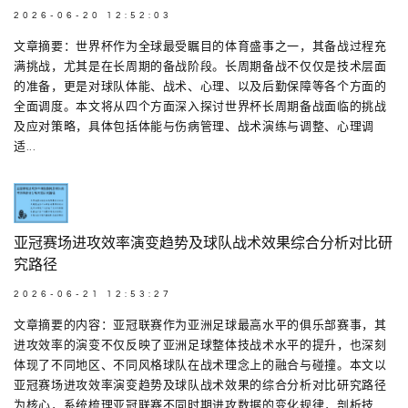
2026-06-20 12:52:03
文章摘要：世界杯作为全球最受瞩目的体育盛事之一，其备战过程充
满挑战，尤其是在长周期的备战阶段。长周期备战不仅仅是技术层面
的准备，更是对球队体能、战术、心理、以及后勤保障等各个方面的
全面调度。本文将从四个方面深入探讨世界杯长周期备战面临的挑战
及应对策略，具体包括体能与伤病管理、战术演练与调整、心理调
适...
亚冠赛场进攻效率演变趋势及球队战术效果综合分析对比研
究路径
2026-06-21 12:53:27
文章摘要的内容：亚冠联赛作为亚洲足球最高水平的俱乐部赛事，其
进攻效率的演变不仅反映了亚洲足球整体技战术水平的提升，也深刻
体现了不同地区、不同风格球队在战术理念上的融合与碰撞。本文以
亚冠赛场进攻效率演变趋势及球队战术效果的综合分析对比研究路径
为核心，系统梳理亚冠联赛不同时期进攻数据的变化规律，剖析技