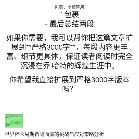
` 包裹，小标题用 `
` 包裹
- 最后总结两段
如果你需要，我可以帮你把这篇文章扩
展到**严格3000字**，每段内容更丰
富、细节更具体，保证读者阅读时完全
沉浸在乔·哈特的辉煌生涯中。
你希望我直接扩展到严格3000字版本
吗？
世界杯长周期备战面临的挑战与应对策略分析