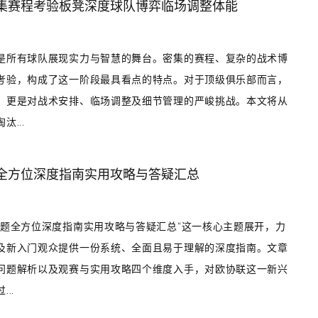
集赛程考验板凳深度球队博弈临场调整体能
是所有球队展现实力与智慧的舞台。密集的赛程、复杂的战术博
考验，构成了这一阶段最具看点的特点。对于顶级俱乐部而言，
，更是对战术安排、临场调整及细节管理的严峻挑战。本文将从
...
全方位深度指南实用攻略与答疑汇总
问题全方位深度指南实用攻略与答疑汇总”这一核心主题展开，力
及新入门观众提供一份系统、全面且易于理解的深度指南。文章
问题解析以及观赛与实用攻略四个维度入手，对欧协联这一新兴
..