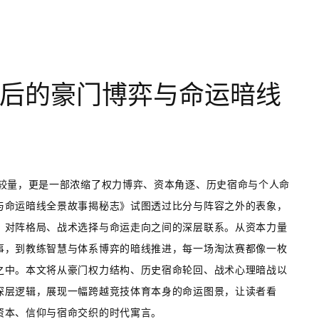
后的豪门博弈与命运暗线
球较量，更是一部浓缩了权力博弈、资本角逐、历史宿命与个人命
与命运暗线全景故事揭秘志》试图透过比分与阵容之外的表象，
、对阵格局、战术选择与命运走向之间的深层联系。从资本力量
事，到教练智慧与体系博弈的暗线推进，每一场淘汰赛都像一枚
之中。本文将从豪门权力结构、历史宿命轮回、战术心理暗战以
深层逻辑，展现一幅跨越竞技体育本身的命运图景，让读者看
资本、信仰与宿命交织的时代寓言。