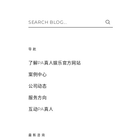
SEARCH BLOG...
导航
了解PA真人娱乐官方网站
案例中心
公司动态
服务方向
互动PA真人
最新咨询