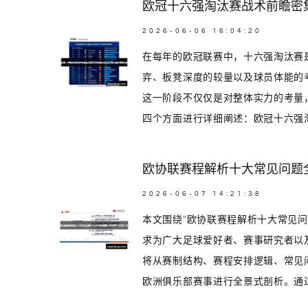
欧冠十六强淘汰赛战术前瞻密
2026-06-06 16:04:20
在每年的欧冠联赛中，十六强淘汰赛
弈、板凳深度的较量以及球员体能的
这一阶段不仅仅是对整体实力的考量
四个方面进行详细阐述：欧冠十六强淘汰
欧协联赛程解析十大常见问题
2026-06-07 14:21:38
本文围绕“欧协联赛程解析十大常见
求为广大足球爱好者、赛事研究者以
将从赛制结构、赛程安排逻辑、常见
欧洲俱乐部赛事进行全景式剖析。通过.