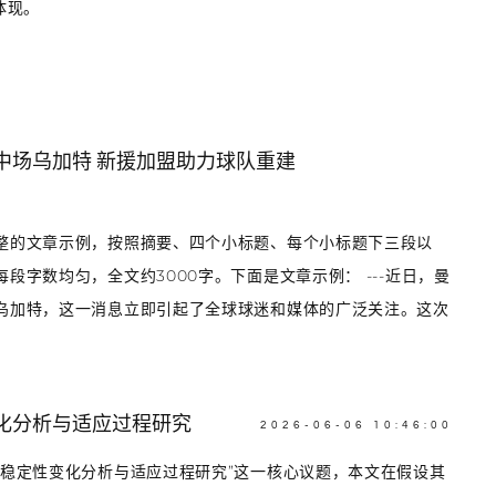
体现。
中场乌加特 新援加盟助力球队重建
整的文章示例，按照摘要、四个小标题、每个小标题下三段以
段字数均匀，全文约3000字。下面是文章示例： ---近日，曼
乌加特，这一消息立即引起了全球球迷和媒体的广泛关注。这次
化分析与适应过程研究
2026-06-06 10:46:00
后稳定性变化分析与适应过程研究”这一核心议题，本文在假设其