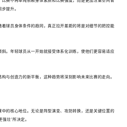
。比赛不再单纯依赖身体素质和比赛强度，而是更加注重空间管
同步提升。
随着球员身体条件的趋同，真正拉开差距的将是对细节的把控能
倾斜。年轻球员从一开始就接受体系化训练，使他们更容易适应
结构与创造力的新平衡，这种趋势将深刻影响未来比赛的走向。
球中的核心地位。无论是阵型演变、攻防转换，还是关键位置的
更强壮”所决定。