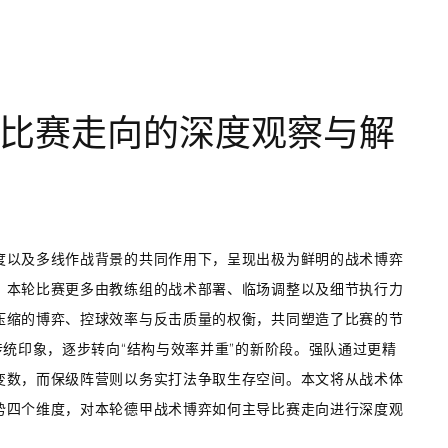
比赛走向的深度观察与解
度以及多线作战背景的共同作用下，呈现出极为鲜明的战术博弈
，本轮比赛更多由教练组的战术部署、临场调整以及细节执行力
压缩的博弈、控球效率与反击质量的权衡，共同塑造了比赛的节
传统印象，逐步转向“结构与效率并重”的新阶段。强队通过更精
变数，而保级阵营则以务实打法争取生存空间。本文将从战术体
势四个维度，对本轮德甲战术博弈如何主导比赛走向进行深度观