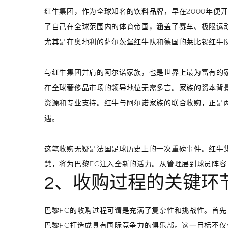
红牛集团，作为全球知名的饮料品牌，早在2000年便
了自己在全球范围内的体育帝国，涵盖了赛车、极限运
尤其是在奥地利的萨尔茨堡红牛队和德国的莱比锡红牛
与红牛集团并肩的阿尔诺家族，也是世界上最为富有的家
在全球奢侈品市场的领导地位无需多言。家族的资本背
资源和专业支持。红牛与阿尔诺家族的联合收购，正是
遇。
这笔收购无疑是法国足球历史上的一次重磅事件。红牛
慧，将为巴黎FC注入全新的活力。从管理层到球员阵
2、收购过程的关键环
巴黎FC的收购过程可谓是充满了复杂性和挑战性。首
巴黎FC打造成具有国际竞争力的俱乐部。这一目标不