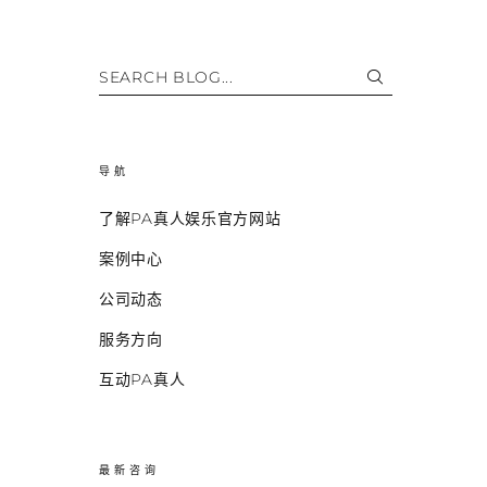
SEARCH BLOG...
导航
了解PA真人娱乐官方网站
案例中心
公司动态
服务方向
互动PA真人
最新咨询