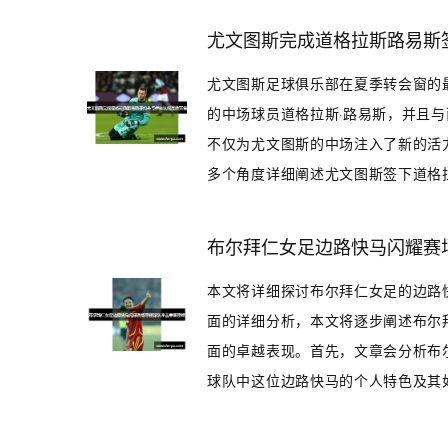
尤文图斯完成道格拉斯路易斯
尤文图斯足球俱乐部在夏季转会窗的
的中场球员道格拉斯·路易斯，并且
不仅为尤文图斯的中场注入了新的活
多个角度详细阐述尤文图斯签下道格拉斯
布尔拜仁女足边路快马闪耀赛
本文将详细探讨布尔拜仁女足的边路
面的详细分析，本文将逐步阐述布尔
面的卓越表现。首先，文章会分析布
球队中这位边路快马的个人特色及其如何