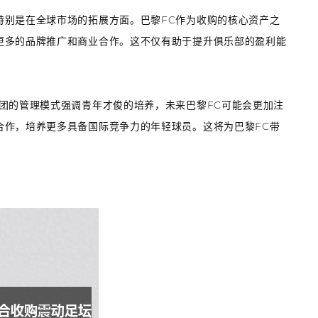
特别是在全球市场的拓展方面。巴黎FC作为收购的核心资产之
更多的品牌推广和商业合作。这不仅有助于提升俱乐部的盈利能
团的管理模式强调青年才俊的培养，未来巴黎FC可能会更加注
合作，培养更多具备国际竞争力的年轻球员。这将为巴黎FC带