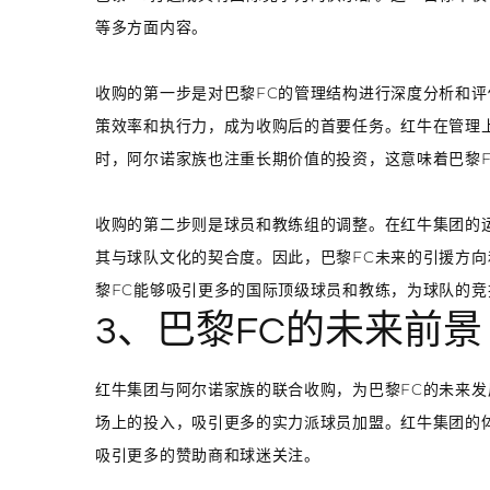
等多方面内容。
收购的第一步是对巴黎FC的管理结构进行深度分析和
策效率和执行力，成为收购后的首要任务。红牛在管理上
时，阿尔诺家族也注重长期价值的投资，这意味着巴黎
收购的第二步则是球员和教练组的调整。在红牛集团的
其与球队文化的契合度。因此，巴黎FC未来的引援方
黎FC能够吸引更多的国际顶级球员和教练，为球队的
3、巴黎FC的未来前景
红牛集团与阿尔诺家族的联合收购，为巴黎FC的未来发
场上的投入，吸引更多的实力派球员加盟。红牛集团的
吸引更多的赞助商和球迷关注。