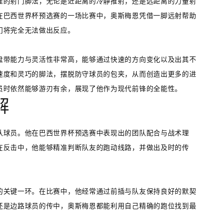
准的射门脚法，无论是近距离的冷静推射，还是远距离的力量射
在巴西世界杯预选赛的一场比赛中，奥斯梅恩凭借一脚远射帮助
门将完全无法做出反应。
盘带能力与灵活性非常高，能够通过快速的方向变化以及出其不
速度和灵巧的脚法，摆脱防守球员的包夹，从而创造出更多的进
员时依然能够游刃有余，展现了他作为现代前锋的全能性。
解
队球员。他在巴西世界杯预选赛中表现出的团队配合与战术理
在反击中，他能够精准判断队友的跑动线路，并做出及时的传
的关键一环。在比赛中，他经常通过前插与队友保持良好的默契
还是边路球员的传中，奥斯梅恩都能利用自己精确的跑位找到最