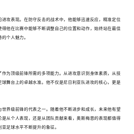
的进攻表现。在防守反击的战术中，他能够迅速反应，精准定位
使得他在比赛中能够不断调整自己的位置和动作，始终站在最佳
特的个人魅力。
了作为顶级前锋所需的多项能力。从进攻意识到身体素质，从技
足球舞台上的卓越水准。他不仅是尼日利亚队进攻的核心，更是
为世界级前锋的代表之一。随着他不断进步和成长，未来他有望
论是从个人表现，还是从团队贡献来看，奥斯梅恩的表现都值得
利亚足球水平不断提升的象征。