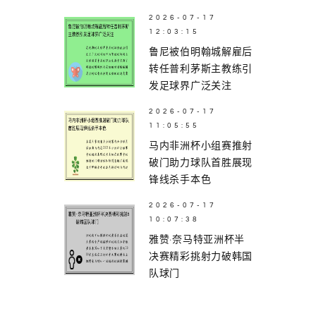
2026-07-17
12:03:15
鲁尼被伯明翰城解雇后
转任普利茅斯主教练引
发足球界广泛关注
2026-07-17
11:05:55
马内非洲杯小组赛推射
破门助力球队首胜展现
锋线杀手本色
2026-07-17
10:07:38
雅赞·奈马特亚洲杯半
决赛精彩挑射力破韩国
队球门