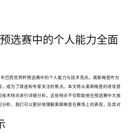
预选赛中的个人能力全面
22年巴西世界杯预选赛中的个人能力与技术亮点。奥斯梅恩作为
现，成为了球迷和专家关注的焦点。本文将从奥斯梅恩的进攻意
的技术特点进行详细分析。这些特点不仅帮助他在预选赛中大放
的分析，我们可以更好地理解奥斯梅恩在赛场上的表现，及其对
示