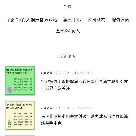
导航
了解PA真人娱乐官方网站
案例中心
公司动态
服务方向
互动PA真人
最新咨询
2026-07-17 12:03:15
鲁尼被伯明翰城解雇后转任普利茅斯主教练引发
足球界广泛关注
2026-07-17 11:05:55
马内非洲杯小组赛推射破门助力球队首胜展现锋
线杀手本色