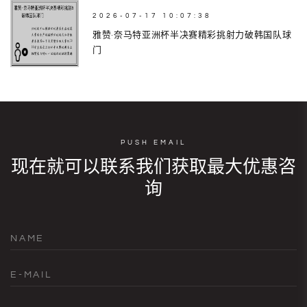
2026-07-17 10:07:38
雅赞·奈马特亚洲杯半决赛精彩挑射力破韩国队球
门
PUSH EMAIL
现在就可以联系我们获取最大优惠咨
询
NAME
E-MAIL