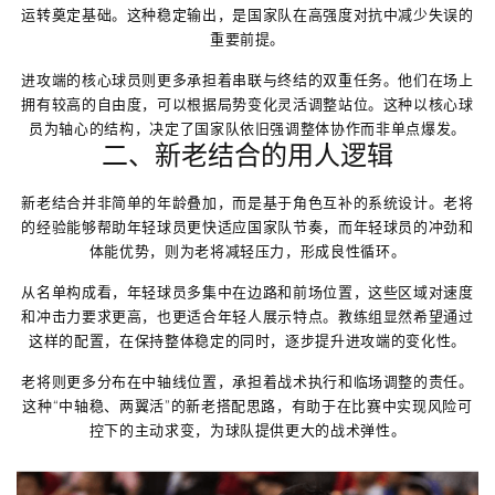
运转奠定基础。这种稳定输出，是国家队在高强度对抗中减少失误的
重要前提。
进攻端的核心球员则更多承担着串联与终结的双重任务。他们在场上
拥有较高的自由度，可以根据局势变化灵活调整站位。这种以核心球
员为轴心的结构，决定了国家队依旧强调整体协作而非单点爆发。
二、新老结合的用人逻辑
新老结合并非简单的年龄叠加，而是基于角色互补的系统设计。老将
的经验能够帮助年轻球员更快适应国家队节奏，而年轻球员的冲劲和
体能优势，则为老将减轻压力，形成良性循环。
从名单构成看，年轻球员多集中在边路和前场位置，这些区域对速度
和冲击力要求更高，也更适合年轻人展示特点。教练组显然希望通过
这样的配置，在保持整体稳定的同时，逐步提升进攻端的变化性。
老将则更多分布在中轴线位置，承担着战术执行和临场调整的责任。
这种“中轴稳、两翼活”的新老搭配思路，有助于在比赛中实现风险可
控下的主动求变，为球队提供更大的战术弹性。