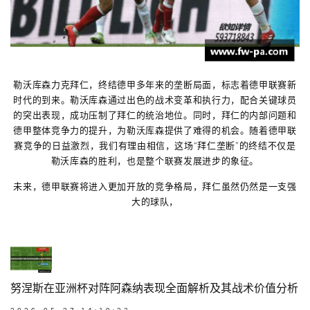
勒沃库森力克拜仁，终结德甲多年来的垄断局面，标志着德甲联赛新
时代的到来。勒沃库森通过出色的战术变革和执行力，配合关键球员
的突出表现，成功压制了拜仁的统治地位。同时，拜仁的内部问题和
德甲整体竞争力的提升，为勒沃库森提供了难得的机会。随着德甲联
赛竞争的日益激烈，我们有理由相信，这场“拜仁垄断”的终结不仅是
勒沃库森的胜利，也是整个联赛发展进步的象征。
未来，德甲联赛将进入更加开放的竞争格局，拜仁虽然仍然是一支强
大的球队，
努涅斯在亚洲杯对阵阿森纳表现全面解析及其战术价值分析