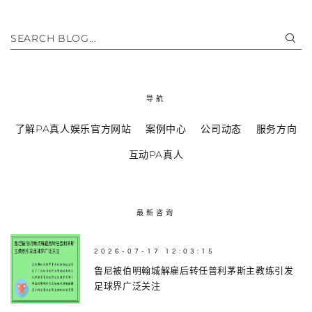
SEARCH BLOG...
导航
了解PA真人娱乐官方网站
案例中心
公司动态
服务方向
互动PA真人
最新咨询
2026-07-17 12:03:15
鲁尼被伯明翰城解雇后转任普利茅斯主教练引发
足球界广泛关注