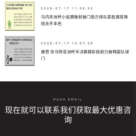
2026-07-17 11:05:55
马内非洲杯小组赛推射破门助力球队首胜展现锋
线杀手本色
2026-07-17 10:07:38
雅赞·奈马特亚洲杯半决赛精彩挑射力破韩国队球
门
PUSH EMAIL
现在就可以联系我们获取最大优惠咨
询