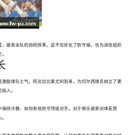
置，提高全队的协同效率。这不仅优化了防守端，也为进攻组织
定。
长
能激励球队士气。阿达拉比奥尤的到来，为切尔西球员树立了更
的投入。
中保持冷静、如何有效防守顶级对手。对于俱乐部青训体系而
心。