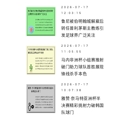
2026-07-17
12:03:15
鲁尼被伯明翰城解雇后
转任普利茅斯主教练引
发足球界广泛关注
2026-07-17
11:05:55
马内非洲杯小组赛推射
破门助力球队首胜展现
锋线杀手本色
2026-07-17
10:07:38
雅赞·奈马特亚洲杯半
决赛精彩挑射力破韩国
队球门