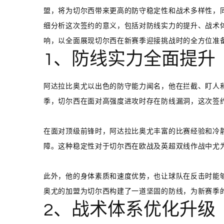
盟，将为切尔西带来更高的防守稳定性和战术多样性，
细分析这次签约的意义，包括对防线实力的提升、战术
响，以全面展现切尔西在新赛季迎接挑战时的全方位准
1、防线实力全面提升
阿达拉比奥尤以出色的防守能力闻名，他在拦截、盯人
季，切尔西在面对高强度进攻时存在防线漏洞，这次签
在面对顶级前锋时，阿达拉比奥尤丰富的比赛经验和冷
障。这种稳定性对于切尔西在欧战及英超双线作战中尤
此外，他的身体素质和速度优势，也让球队在反击时能
奥尤的加盟为切尔西构建了一道坚固的防线，为新赛季
2、战术体系优化升级