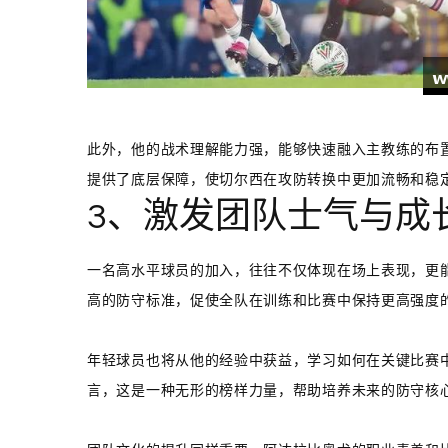
此外，他的战术理解能力强，能够快速融入主教练的布
提供了底层保障，使切尔西在攻防转换中更加流畅和稳
3、激发团队士气与成
一名高水平球员的加入，往往不仅体现在场上表现，更
高的防守标准，促使全队在训练和比赛中保持更高强度
年轻球员也将从他的经验中获益，学习如何在关键比赛
言，这是一种无形的榜样力量，帮助培养未来的防守核