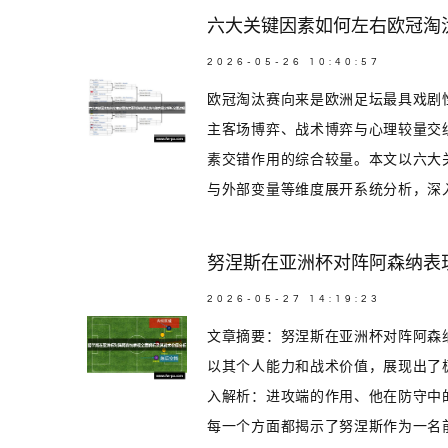
六大关键因素如何左右欧冠淘
2026-05-26 10:40:57
欧冠淘汰赛向来是欧洲足坛最具戏剧
主客场博弈、战术博弈与心理较量交
素交错作用的综合较量。本文以六大
与外部变量等维度展开系统分析，深入解
努涅斯在亚洲杯对阵阿森纳表
2026-05-27 14:19:23
文章摘要：努涅斯在亚洲杯对阵阿森
以其个人能力和战术价值，展现出了
入解析：进攻端的作用、他在防守中
每一个方面都揭示了努涅斯作为一名前锋