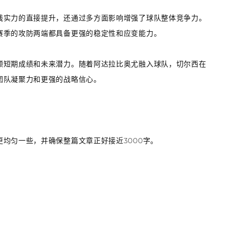
线实力的直接提升，还通过多方面影响增强了球队整体竞争力。
赛季的攻防两端都具备更强的稳定性和应变能力。
顾短期成绩和未来潜力。随着阿达拉比奥尤融入球队，切尔西在
团队凝聚力和更强的战略信心。
均匀一些，并确保整篇文章正好接近3000字。