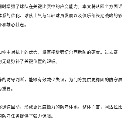
同时增强了球队在关键比赛中的应变能力。本文将从四个方面详
体系的优化、球队士气与年轻球员发展以及俱乐部长期战略的影
备和雄心壮志。
和空中对抗上的优势，将直接增强切尔西后防的硬度。过去赛
约无疑弥补了关键位置的短板。
静的防守判断，能够有效减少失误，为门将提供更稳固的防守屏
为重要。
够迅速回防，形成更具威慑力的防守体系。整体而言，阿达拉比
的防守任务提供了强力保障。