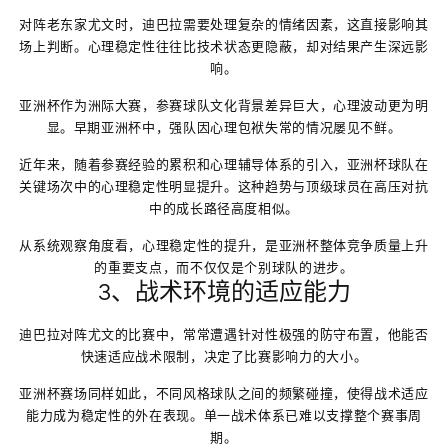
对阵老东家尤文时，迪巴拉需要处理复杂的情绪因素，这直接影响其
场上判断。心理稳定性往往比技术状态更隐蔽，却对结果产生深远影
响。
亚洲杯作为洲际大赛，参赛球队文化背景差异巨大，心理波动更为明
显。早期亚洲杯中，强队因心理包袱失常的情况屡见不鲜。
近年来，随着参赛经验的累积和心理辅导体系的引入，亚洲杯球队在
关键场次中的心理稳定性明显提升。这种趋势与顶级球员在高压对抗
中的成长路径高度相似。
从系统观察角度看，心理稳定性的提升，是亚洲杯整体竞争质量上升
的重要支点，而不仅仅是个别球队的进步。
3、战术环境的适应能力
迪巴拉对阵尤文的比赛中，常常遭遇针对性极强的防守布置，他能否
快速适应战术限制，决定了比赛影响力的大小。
亚洲杯赛场同样如此，不同风格球队之间的频繁碰撞，使得战术适应
能力成为稳定性的外在表现。单一战术体系已难以支撑整个赛事周
期。