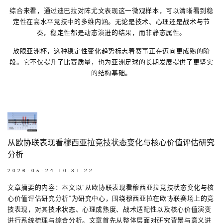
综合来看，通过迪巴拉对阵尤文表现这一微观样本，可以清晰看到稳
定性在高水平竞技中的多维内涵。无论是技术、心理还是战术与节
奏，稳定性都是动态演进的结果，而非静态属性。
放眼亚洲杯，这种稳定性变化趋势标志着赛事正在迈向更成熟的阶
段。它不仅提升了比赛质量，也为亚洲足球的长期发展提供了更坚实
的结构基础。
从欧协联表现看穆西亚拉竞技状态变化与核心价值评估研究
分析
2026-05-24 10:31:22
文章摘要的内容：本文以“从欧协联表现看穆西亚拉竞技状态变化与核
心价值评估研究分析”为研究中心，围绕穆西亚拉在欧协联赛场上的竞
技表现，对其技术状态、心理成熟度、战术适配性以及核心价值演变
进行系统梳理与综合分析。文章首先从整体层面对研究背景与意义进