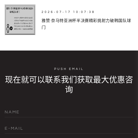
2026-07-17 10:07:38
雅赞·奈马特亚洲杯半决赛精彩挑射力破韩国队球
门
PUSH EMAIL
现在就可以联系我们获取最大优惠咨
询
NAME
E-MAIL