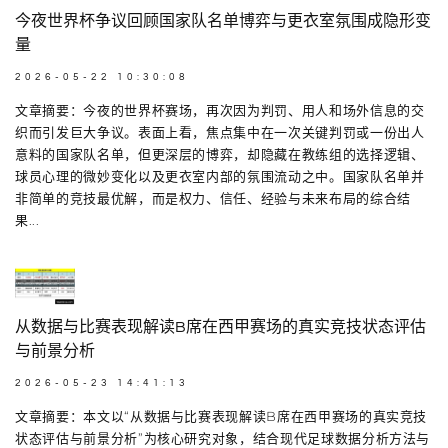
今夜世界杯争议回顾国家队名单博弈与更衣室氛围成隐形变
量
2026-05-22 10:30:08
文章摘要：今夜的世界杯赛场，再次因为判罚、用人和场外信息的交
织而引发巨大争议。表面上看，焦点集中在一次关键判罚或一份出人
意料的国家队名单，但更深层的博弈，却隐藏在教练组的选择逻辑、
球员心理的微妙变化以及更衣室内部的氛围流动之中。国家队名单并
非简单的竞技最优解，而是权力、信任、经验与未来布局的综合结
果...
从数据与比赛表现解读B席在西甲赛场的真实竞技状态评估
与前景分析
2026-05-23 14:41:13
文章摘要：本文以“从数据与比赛表现解读B席在西甲赛场的真实竞技
状态评估与前景分析”为核心研究对象，结合现代足球数据分析方法与