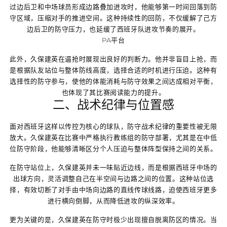
过边后卫和中场球员形成边路叠加进攻时，他能够第一时间回落到防
守区域，压缩对手的推进空间。这种持续性的回防，不仅缓解了己方
边后卫的防守压力，也延缓了西班牙队进攻节奏的展开。
PA平台
此外，久保建英在逼抢时展现出良好的判断力。他并非盲目上抢，而
是根据队友站位与整体防线高度，选择合适的时机进行压迫。这种有
选择性的防守参与，使他的体能消耗与防守效果之间达成相对平衡，
也体现了其比赛阅读能力的提升。
二、战术纪律与位置感
面对西班牙这样以传控为核心的球队，防守战术纪律的重要性被无限
放大。久保建英在比赛中严格执行教练组的防守部署，尤其是在中低
位防守阶段，他能够清晰区分个人压迫与整体阵型保持之间的关系。
在防守站位上，久保建英并未一味贴近边线，而是根据西班牙中场的
出球方向，灵活调整自己在半空间与边路之间的位置。这种站位选
择，有效切断了对手由中场向边路的直线传球线路，迫使西班牙更多
进行横向倒脚，从而降低进攻的纵深效率。
更为关键的是，久保建英在防守时极少出现擅自脱离防区的情况。当