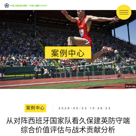
案例中心
案例中心
2026-05-23 10:36:33
从对阵西班牙国家队看久保建英防守端
综合价值评估与战术贡献分析