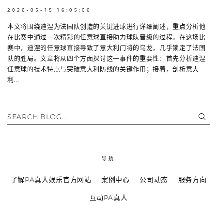
2026-05-15 16:05:06
本文将围绕迪涅为法国队创造的关键进球进行详细阐述，重点分析他
在比赛中通过一次精彩的任意球直接助力球队晋级的过程。在这场比
赛中，迪涅的任意球直接导致了意大利门将的乌龙，几乎锁定了法国
队的胜局。文章将从四个方面探讨这一事件的重要性：首先分析迪涅
任意球的技术特点与突破意大利防线的关键作用；接着，剖析意大
利...
SEARCH BLOG...
导航
了解PA真人娱乐官方网站
案例中心
公司动态
服务方向
互动PA真人