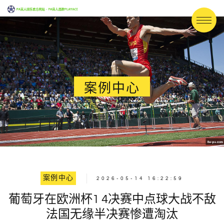
案例中心
案例中心
2026-05-14 16:22:59
葡萄牙在欧洲杯1 4决赛中点球大战不敌
法国无缘半决赛惨遭淘汰