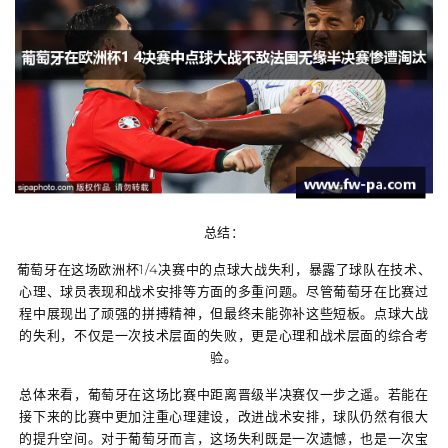
总结：
葡萄牙在这场欧洲杯1/4决赛中的点球大战失利，暴露了球队在技术、
心理、球员表现和战术安排等方面的多重问题。尽管葡萄牙在比赛过
程中展现出了顽强的拼搏精神，但最终未能弥补这些短板。点球大战
的失利，不仅是一次技术层面的失败，更是心理和战术层面的综合考
验。
总体来看，葡萄牙在这场比赛中距离晋级半决赛仅一步之遥。若能在
接下来的比赛中更加注重心理建设，改进战术安排，球队仍然有很大
的提升空间。对于葡萄牙而言，这场失利既是一次遗憾，也是一次宝