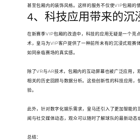
甚至包厢内的装饰风格。这样的服务不仅使VIP包厢的
4、科技应用带来的沉
在新赛季VIP包厢的改造中，科技的应用无疑是一个亮
术，皇马为VIP客户提供了一种前所未有的沉浸式观赛
如同亲临赛场的真实感。
除了VR与AR技术，包厢内的互动屏幕也被广泛应用，
相关的历史回顾与数据分析。这些创新性的科技应用，
验。
此外，针对数字化娱乐需求，皇马还引入了更加智能的
闻与社交媒体动态，观众可以随时了解球队的最新动态
总结：