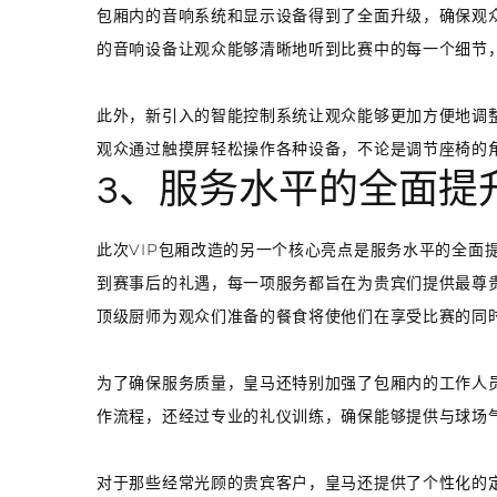
包厢内的音响系统和显示设备得到了全面升级，确保观
的音响设备让观众能够清晰地听到比赛中的每一个细节
此外，新引入的智能控制系统让观众能够更加方便地调
观众通过触摸屏轻松操作各种设备，不论是调节座椅的
3、服务水平的全面提
此次VIP包厢改造的另一个核心亮点是服务水平的全面
到赛事后的礼遇，每一项服务都旨在为贵宾们提供最尊贵
顶级厨师为观众们准备的餐食将使他们在享受比赛的同
为了确保服务质量，皇马还特别加强了包厢内的工作人
作流程，还经过专业的礼仪训练，确保能够提供与球场
对于那些经常光顾的贵宾客户，皇马还提供了个性化的