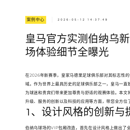
案例中心
2026-05-12 14:37:49
皇马官方实测伯纳乌新
场体验细节全曝光
在2026年新赛季，皇家马德里足球俱乐部对其标志性
域。作为世界上最具历史的足球俱乐部之一，皇马一直致
为球迷和贵宾们带来更加尊贵与舒适的观赛体验。本文
升级、服务的创新以及科技的应用等方面，带您全方位了
1、设计风格的创新与
伯纳乌球场的VIP包厢改造，首先在设计风格上做出了