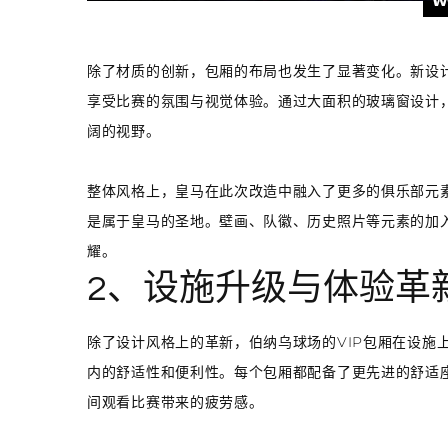
除了材质的创新，包厢的布局也发生了显著变化。新设
享受比赛的氛围与视觉体验。通过大面积的玻璃窗设计，
阔的视野。
整体风格上，皇马在此次改造中融入了更多的俱乐部元
是属于皇马的圣地。壁画、队徽、历史照片等元素的加
耀。
2、设施升级与体验革
除了设计风格上的革新，伯纳乌球场的VIP包厢在设施
内的舒适性和便利性。每个包厢都配备了更先进的舒适
间观看比赛带来的疲劳感。