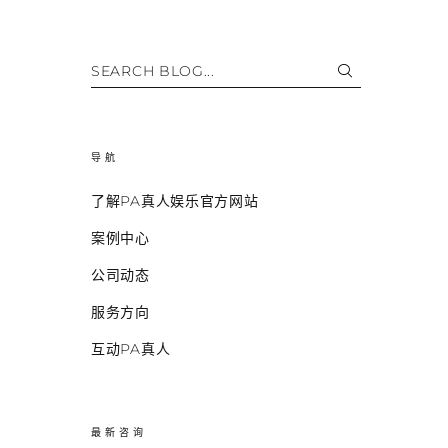
SEARCH BLOG...
导航
了解PA真人娱乐官方网站
案例中心
公司动态
服务方向
互动PA真人
最新咨询