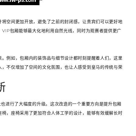
计将空间更加开放，避免了之前的封闭感，让贵宾们可以更好地
VIP包厢能够最大化地利用自然光线，同时为观赛者提供更广
素。例如，包厢内的装饰品与细节设计都时刻提醒着人们，这里
入，不仅增加了空间的文化氛围，也让人感受到皇马的传统与荣
新
上也进行了大幅度的升级。这次改造的一个重要方向是提升包厢
座椅，座椅采用了更加符合人体工学的设计，能够有效缓解长时