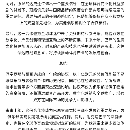
同时，协议的达成还传递出一个重要信号：在全球体育商业化日益加
剧的背景下，顶级俱乐部与国际品牌的深度合作是实现可持续发展的
重要途径。通过与耐克的长期战略绑定，巴萨能够保持在商业和竞技
上的双重领先地位，为其他俱乐部树立了合作标杆。
最后，这一合作也为全球球迷带来了更多期待和参与感。随着双方在
数字化、产品创新和球迷互动上的不断拓展，未来十年，巴萨的品牌
文化将更加深入人心，耐克的产品和技术也将更贴近球迷需求。这种
深远的战略意义，将持续推动体育产业的发展与创新。
总结：
巴塞罗那与耐克达成的十年续约协议，以十亿欧元的总价值刷新了足
球俱乐部与装备商合作的历史纪录，同时也在经济收益、品牌战略、
技术创新等多个方面展现出深远影响。协议不仅为俱乐部提供了稳定
的资金保障，还将通过联合产品开发、数字化营销和全球推广，增强
双方在国际市场的竞争力和影响力。
未来十年，这份合作将成为巴塞罗那竞技与商业发展的重要基石，为
俱乐部实现长期可持续发展提供保障。同时，耐克与巴萨的深度绑
定，也将在全球体育商业领域树立新的标杆，为球迷带来更多互动体
验和创新产品，推动足球文化与体育产业的持续繁荣。