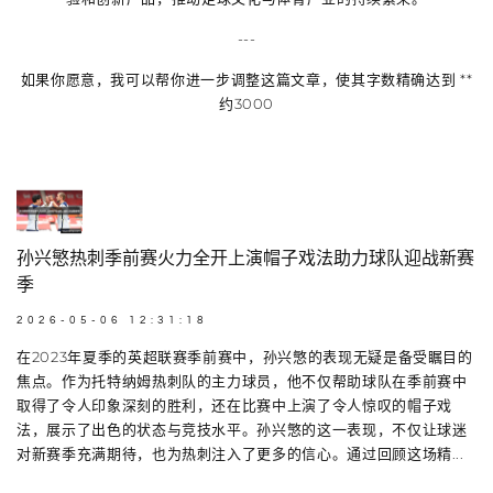
---
如果你愿意，我可以帮你进一步调整这篇文章，使其字数精确达到 **
约3000
孙兴慜热刺季前赛火力全开上演帽子戏法助力球队迎战新赛
季
2026-05-06 12:31:18
在2023年夏季的英超联赛季前赛中，孙兴慜的表现无疑是备受瞩目的
焦点。作为托特纳姆热刺队的主力球员，他不仅帮助球队在季前赛中
取得了令人印象深刻的胜利，还在比赛中上演了令人惊叹的帽子戏
法，展示了出色的状态与竞技水平。孙兴慜的这一表现，不仅让球迷
对新赛季充满期待，也为热刺注入了更多的信心。通过回顾这场精...