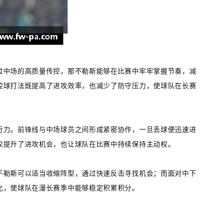
过中场的高质量传控，那不勒斯能够在比赛中牢牢掌握节奏，减
控球打法既提高了进攻效率，也减少了防守压力，使球队在长赛
行力。前锋线与中场球员之间形成紧密协作，一旦丢球便迅速进
仅提升了进攻机会，也让球队在比赛中持续保持主动权。
不勒斯可以适当收缩阵型，通过快速反击寻找机会；而面对中下
化，使球队在漫长赛季中能够稳定积累积分。