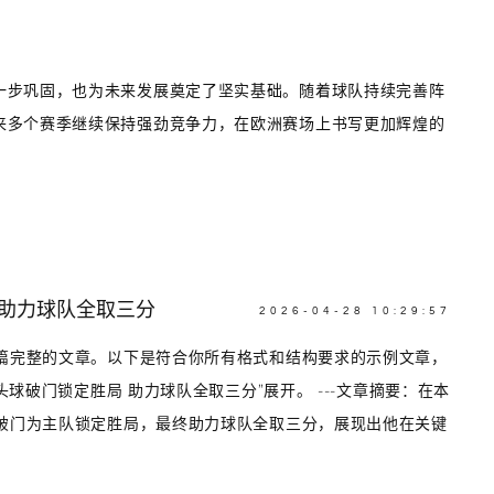
一步巩固，也为未来发展奠定了坚实基础。随着球队持续完善阵
来多个赛季继续保持强劲竞争力，在欧洲赛场上书写更加辉煌的
 助力球队全取三分
2026-04-28 10:29:57
篇完整的文章。以下是符合你所有格式和结构要求的示例文章，
头球破门锁定胜局 助力球队全取三分”展开。 ---文章摘要：在本
破门为主队锁定胜局，最终助力球队全取三分，展现出他在关键