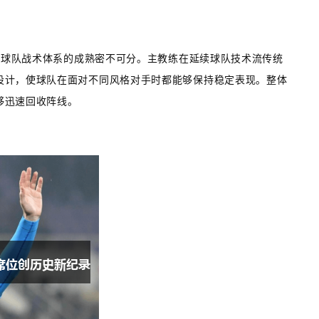
，与球队战术体系的成熟密不可分。主教练在延续球队技术流传统
设计，使球队在面对不同风格对手时都能够保持稳定表现。整体
够迅速回收阵线。