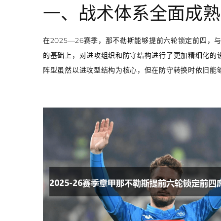
一、战术体系全面成熟
在2025—26赛季，那不勒斯能够提前六轮锁定前四
的基础上，对进攻组织和防守结构进行了更加精细化的
阵型虽然以进攻型结构为核心，但在防守转换时依旧能