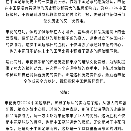
在中国足球历史上的一次重要突破。作为中国足球的老牌强队，申花
在中国足坛有着深厚的历史积淀和强大的品牌影响力。勇夺2024中国
超级杯，不仅是对球员和教练员辛勤付出的回报，更是对申花俱乐部
悠久历史的又一次肯定。
申花的成功，体现了俱乐部在人才培养、管理模式和品牌建设上的全
面发展。俱乐部通过长期的规划和不断的投入，逐步树立了在国内外
的影响力。这次中国超级杯的胜利，不仅增强了球迷对申花的信心，
也为申花俱乐部在未来的国际比赛中积累了更多的经验和声誉。
与此同时，申花俱乐部的辉煌历史和丰厚的足球文化背景，为球队提
供了强大的精神动力。在这样一个充满挑战的赛季中，申花球员和教
练员深知自己肩负着历史的责任。正是这种历史责任感，激励着申花
全体成员全力以赴，最终捧起中国超级杯奖杯。
总结：
申花勇夺2024中国超级杯，彰显了球队的实力与荣耀。从强大的阵容
配置、精准的战术安排、球员的出色表现，到俱乐部深厚的历史底蕴
和品牌影响力，每一方面都为申花带来了巨大的优势。这场胜利不仅
是申花足球队的辉煌，也是中国足球进步的缩影。无论是对于申花俱
乐部，还是对于中国足球而言，这都是一个具有里程碑意义的时刻。