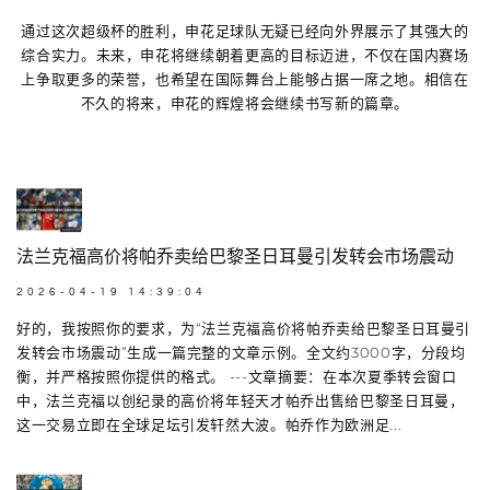
通过这次超级杯的胜利，申花足球队无疑已经向外界展示了其强大的
综合实力。未来，申花将继续朝着更高的目标迈进，不仅在国内赛场
上争取更多的荣誉，也希望在国际舞台上能够占据一席之地。相信在
不久的将来，申花的辉煌将会继续书写新的篇章。
法兰克福高价将帕乔卖给巴黎圣日耳曼引发转会市场震动
2026-04-19 14:39:04
好的，我按照你的要求，为“法兰克福高价将帕乔卖给巴黎圣日耳曼引
发转会市场震动”生成一篇完整的文章示例。全文约3000字，分段均
衡，并严格按照你提供的格式。 ---文章摘要：在本次夏季转会窗口
中，法兰克福以创纪录的高价将年轻天才帕乔出售给巴黎圣日耳曼，
这一交易立即在全球足坛引发轩然大波。帕乔作为欧洲足...