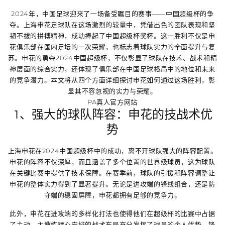
2024年，中国足球迎来了一场备受瞩目的赛事——中国超级杯的争
夺。上海申花足球队在这场激烈的较量中，凭借出色的团队表现和坚
韧不拔的拼搏精神，成功捧起了中国超级杯奖杯。这一胜利不仅是申
花俱乐部在国内足坛的一次荣耀，也标志着球队实力的全面提升与复
苏。申花的勇夺2024中国超级杯，不仅彰显了球队在技术、战术和精
神层面的综合实力，还体现了俱乐部在中国足球格局中的地位和未来
的竞争潜力。本文将从四个方面详细探讨申花如何通过这场胜利，彰
显其不容忽视的实力与荣耀。
PA真人官方网站
1、强大的球队阵容：申花的技战术优
势
上海申花在2024中国超级杯中的成功，离不开球队强大的阵容配置。
申花的阵容不仅深厚，而且涵盖了多个位置的世界级球员，这为球队
在关键比赛中提供了技术保障。在赛季前，球队的引援和阵容调整让
申花的整体实力得到了显著提升。无论是进攻端的锋线组合，还是防
守端的稳固屏障，申花都拥有足够的竞争力。
此外，申花在进攻端的多样化打法也使得他们在超级杯的比赛中占据
了主动。主教练精心安排的战术布局充分发挥了球员的个人优势。锋