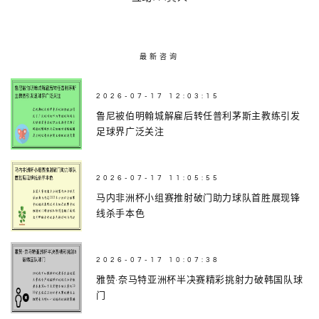
最新咨询
2026-07-17 12:03:15
鲁尼被伯明翰城解雇后转任普利茅斯主教练引发
足球界广泛关注
2026-07-17 11:05:55
马内非洲杯小组赛推射破门助力球队首胜展现锋
线杀手本色
2026-07-17 10:07:38
雅赞·奈马特亚洲杯半决赛精彩挑射力破韩国队球
门