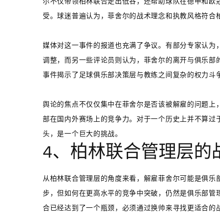
尔不仅带领柏林联合走出低谷，还帮助球队在德甲和欧
受。球迷普遍认为，菲舍尔的战术理念和执教风格符合
媒体对这一事件的报道也充满了争议。有部分专家认为
调整，而另一些评论员则认为，菲舍尔的离开与俱乐部
事件揭示了足球俱乐部决策层与教练之间复杂的权力斗
舆论的焦点不仅仅集中在菲舍尔是否该被解雇的问题上
部在国内外赛场上的竞争力。对于一个历史上并不算过
头，是一个巨大的挑战。
4、柏林联合管理层的
从柏林联合管理层的角度来看，解雇菲舍尔可能是俱乐
步，但如何在更高水平的竞争中突破，仍然是俱乐部管
合已经达到了一个瓶颈，必须通过换帅来寻找更适合的