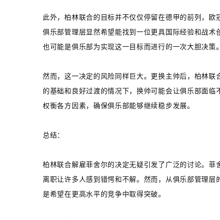
此外，柏林联合的目标并不仅仅停留在德甲的前列，欧
俱乐部管理层显然希望能找到一位更具国际经验和战术
也可能是俱乐部为实现这一目标而进行的一次大胆决策
然而，这一决定的风险同样巨大。更换主帅后，柏林联
的基础和良好过渡的情况下，换帅可能会让俱乐部面临
权衡各方因素，确保俱乐部能够继续稳步发展。
总结：
柏林联合解雇菲舍尔的决定无疑引发了广泛的讨论。菲
离职让许多人感到错愕和不解。然而，从俱乐部管理层
是希望在更高水平的竞争中取得突破。