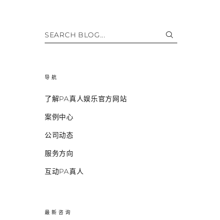
SEARCH BLOG...
导航
了解PA真人娱乐官方网站
案例中心
公司动态
服务方向
互动PA真人
最新咨询