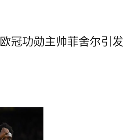
欧冠功勋主帅菲舍尔引发