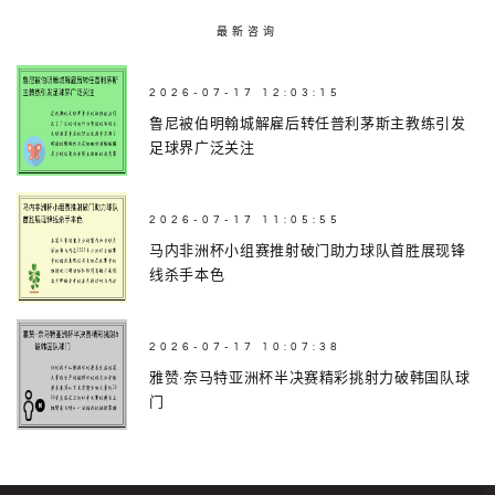
最新咨询
2026-07-17 12:03:15
鲁尼被伯明翰城解雇后转任普利茅斯主教练引发
足球界广泛关注
2026-07-17 11:05:55
马内非洲杯小组赛推射破门助力球队首胜展现锋
线杀手本色
2026-07-17 10:07:38
雅赞·奈马特亚洲杯半决赛精彩挑射力破韩国队球
门