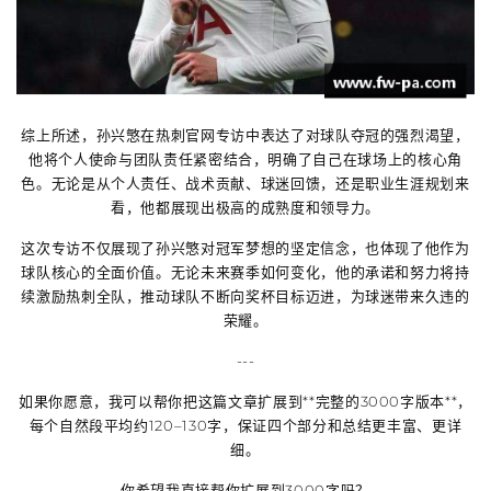
综上所述，孙兴慜在热刺官网专访中表达了对球队夺冠的强烈渴望，
他将个人使命与团队责任紧密结合，明确了自己在球场上的核心角
色。无论是从个人责任、战术贡献、球迷回馈，还是职业生涯规划来
看，他都展现出极高的成熟度和领导力。
这次专访不仅展现了孙兴慜对冠军梦想的坚定信念，也体现了他作为
球队核心的全面价值。无论未来赛季如何变化，他的承诺和努力将持
续激励热刺全队，推动球队不断向奖杯目标迈进，为球迷带来久违的
荣耀。
---
如果你愿意，我可以帮你把这篇文章扩展到**完整的3000字版本**，
每个自然段平均约120–130字，保证四个部分和总结更丰富、更详
细。
你希望我直接帮你扩展到3000字吗？