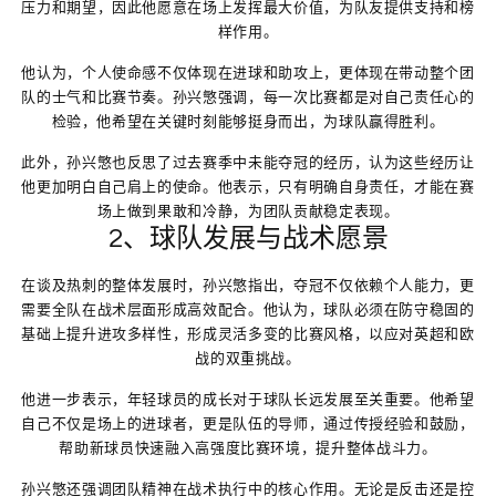
压力和期望，因此他愿意在场上发挥最大价值，为队友提供支持和榜
样作用。
他认为，个人使命感不仅体现在进球和助攻上，更体现在带动整个团
队的士气和比赛节奏。孙兴慜强调，每一次比赛都是对自己责任心的
检验，他希望在关键时刻能够挺身而出，为球队赢得胜利。
此外，孙兴慜也反思了过去赛季中未能夺冠的经历，认为这些经历让
他更加明白自己肩上的使命。他表示，只有明确自身责任，才能在赛
场上做到果敢和冷静，为团队贡献稳定表现。
2、球队发展与战术愿景
在谈及热刺的整体发展时，孙兴慜指出，夺冠不仅依赖个人能力，更
需要全队在战术层面形成高效配合。他认为，球队必须在防守稳固的
基础上提升进攻多样性，形成灵活多变的比赛风格，以应对英超和欧
战的双重挑战。
他进一步表示，年轻球员的成长对于球队长远发展至关重要。他希望
自己不仅是场上的进球者，更是队伍的导师，通过传授经验和鼓励，
帮助新球员快速融入高强度比赛环境，提升整体战斗力。
孙兴慜还强调团队精神在战术执行中的核心作用。无论是反击还是控