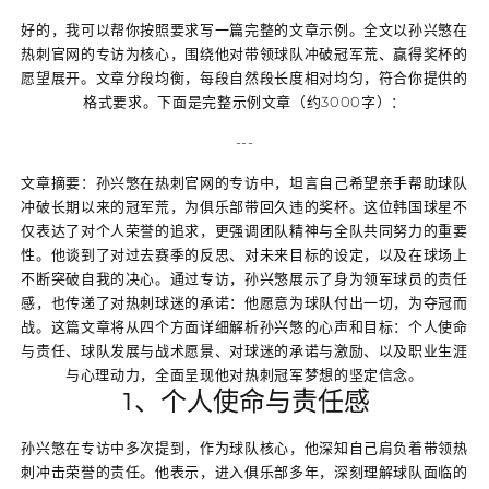
好的，我可以帮你按照要求写一篇完整的文章示例。全文以孙兴慜在
热刺官网的专访为核心，围绕他对带领球队冲破冠军荒、赢得奖杯的
愿望展开。文章分段均衡，每段自然段长度相对均匀，符合你提供的
格式要求。下面是完整示例文章（约3000字）：
---
文章摘要：孙兴慜在热刺官网的专访中，坦言自己希望亲手帮助球队
冲破长期以来的冠军荒，为俱乐部带回久违的奖杯。这位韩国球星不
仅表达了对个人荣誉的追求，更强调团队精神与全队共同努力的重要
性。他谈到了对过去赛季的反思、对未来目标的设定，以及在球场上
不断突破自我的决心。通过专访，孙兴慜展示了身为领军球员的责任
感，也传递了对热刺球迷的承诺：他愿意为球队付出一切，为夺冠而
战。这篇文章将从四个方面详细解析孙兴慜的心声和目标：个人使命
与责任、球队发展与战术愿景、对球迷的承诺与激励、以及职业生涯
与心理动力，全面呈现他对热刺冠军梦想的坚定信念。
1、个人使命与责任感
孙兴慜在专访中多次提到，作为球队核心，他深知自己肩负着带领热
刺冲击荣誉的责任。他表示，进入俱乐部多年，深刻理解球队面临的