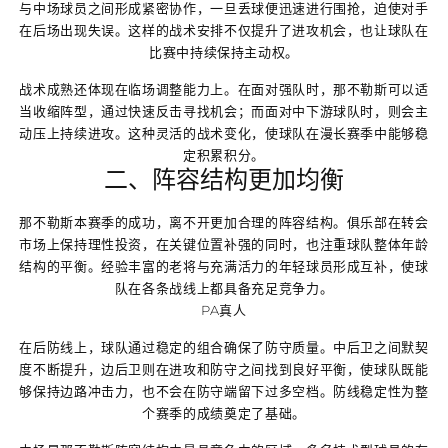
与中场球员之间形成紧密协作，一旦丢球便迅速进行围抢，迫使对手
在后场出现失误。这样的战术安排不仅提升了进攻机会，也让球队在
比赛中持续保持主动权。
战术成熟还体现在临场调整能力上。在面对强队时，那不勒斯可以适
当收缩阵型，通过快速反击寻找机会；而面对中下游球队时，则会主
动压上持续进攻。这种灵活的战术变化，使球队在漫长赛季中能够稳
定积累积分。
二、阵容结构更加均衡
那不勒斯本赛季的成功，离不开更加合理的阵容结构。俱乐部在转会
市场上保持理性投资，在关键位置补强的同时，也注重球队整体年龄
结构的平衡。经验丰富的老将与充满活力的年轻球员形成互补，使球
队在各条战线上都具备充足竞争力。
PA真人
在后防线上，球队通过稳定的组合确保了防守质量。中后卫之间默契
度不断提升，边后卫则在进攻和防守之间找到良好平衡，使球队既能
够保持边路冲击力，也不会在防守端留下过多空档。防线稳定性为整
个赛季的成绩奠定了基础。