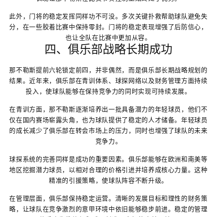
此外，门将的稳定发挥同样功不可没。多次关键扑救帮助球队避免失
分，在一些胶着比赛中保持零封。门将的稳定表现增强了后防信心，
也让全队在比赛中更加从容。
四、俱乐部战略长期成功
那不勒斯提前六轮锁定前四，并非偶然，而是俱乐部长期战略规划的
结果。近年来，俱乐部在青训体系、球探网络以及财务管理方面持续
投入，使球队能够在保持竞争力的同时实现可持续发展。
在青训方面，那不勒斯逐渐培养出一批具备潜力的年轻球员，他们不
仅在国内赛场崭露头角，也为球队提供了稳定的人才储备。年轻球员
的成长减少了俱乐部在转会市场上的压力，同时也增强了球队的未来
竞争力。
球探系统的完善同样是成功的重要因素。俱乐部能够在欧洲和南美等
地区挖掘潜力球员，以相对合理的价格引进并培养成核心力量。这种
精准的引援策略，使球队阵容不断升级。
在管理层面，俱乐部保持稳定运营。清晰的发展目标和理性的财务策
略，让球队在竞争激烈的意甲环境中依旧能够稳步前进。稳定的管理