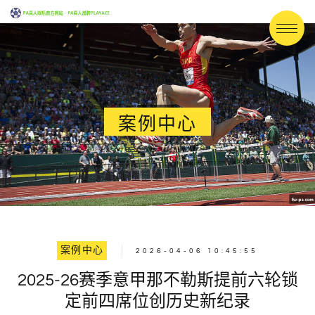
案例中心
案例中心
2026-04-06 10:45:55
2025-26赛季意甲那不勒斯提前六轮锁
定前四席位创历史新纪录