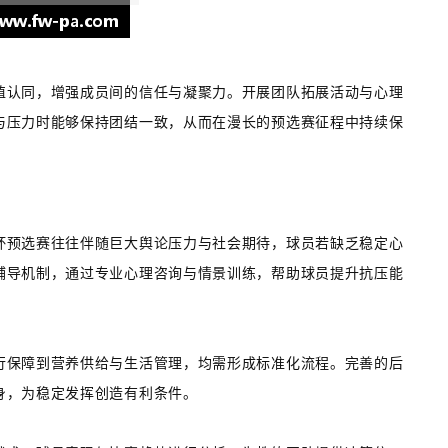
值认同，增强成员间的信任与凝聚力。开展团队拓展活动与心理
与压力时能够保持团结一致，从而在漫长的预选赛征程中持续保
杯预选赛往往伴随巨大舆论压力与社会期待，球员若缺乏稳定心
辅导机制，通过专业心理咨询与情景训练，帮助球员提升抗压能
行保障到营养供给与生活管理，均需形成标准化流程。完善的后
身，为稳定发挥创造有利条件。