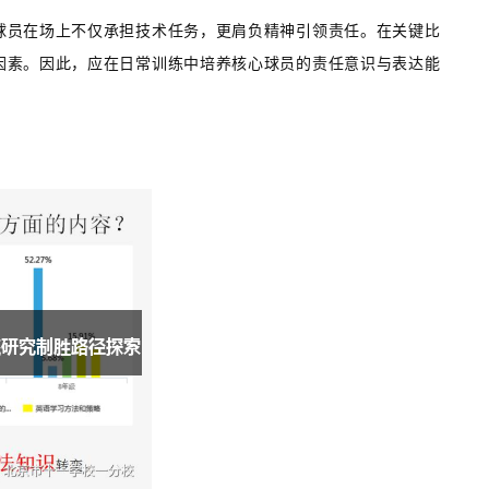
球员在场上不仅承担技术任务，更肩负精神引领责任。在关键比
因素。因此，应在日常训练中培养核心球员的责任意识与表达能