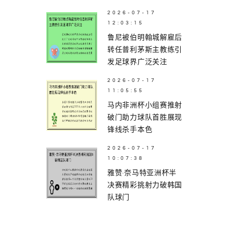
2026-07-17
12:03:15
鲁尼被伯明翰城解雇后
转任普利茅斯主教练引
发足球界广泛关注
2026-07-17
11:05:55
马内非洲杯小组赛推射
破门助力球队首胜展现
锋线杀手本色
2026-07-17
10:07:38
雅赞·奈马特亚洲杯半
决赛精彩挑射力破韩国
队球门