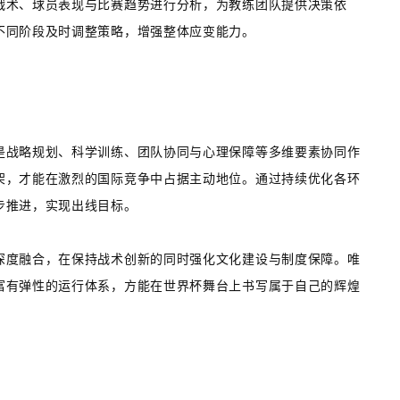
战术、球员表现与比赛趋势进行分析，为教练团队提供决策依
不同阶段及时调整策略，增强整体应变能力。
是战略规划、科学训练、团队协同与心理保障等多维要素协同作
架，才能在激烈的国际竞争中占据主动地位。通过持续优化各环
步推进，实现出线目标。
深度融合，在保持战术创新的同时强化文化建设与制度保障。唯
富有弹性的运行体系，方能在世界杯舞台上书写属于自己的辉煌