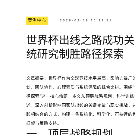
案例中心
2026-02-18 10:33:21
世界杯出线之路成功关
统研究制胜路径探索
文章摘要：世界杯作为全球竞技水平最高、影响力最广
划、团队协作、心理素质与系统保障的综合比拼。围绕
径探索”这一核心命题，本文从顶层战略规划、科学训
述，深入剖析影响国家队出线的关键变量与现实挑战，
践相结合的方式，构建一条系统化、科学化、可持续的
框架与策略支持。
一、顶层战略规划