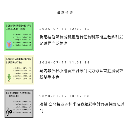
最新咨询
2026-07-17 12:03:15
鲁尼被伯明翰城解雇后转任普利茅斯主教练引发
足球界广泛关注
2026-07-17 11:05:55
马内非洲杯小组赛推射破门助力球队首胜展现锋
线杀手本色
2026-07-17 10:07:38
雅赞·奈马特亚洲杯半决赛精彩挑射力破韩国队球
门