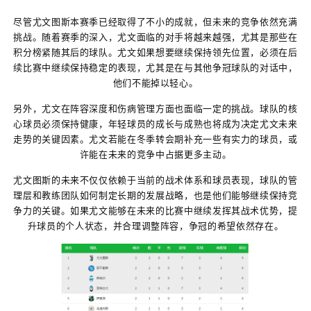
尽管尤文图斯本赛季已经取得了不小的成就，但未来的竞争依然充满
挑战。随着赛季的深入，尤文面临的对手将越来越强，尤其是那些在
积分榜紧随其后的球队。尤文如果想要继续保持领先位置，必须在后
续比赛中继续保持稳定的表现，尤其是在与其他争冠球队的对话中，
他们不能掉以轻心。
另外，尤文在阵容深度和伤病管理方面也面临一定的挑战。球队的核
心球员必须保持健康，年轻球员的成长与成熟也将成为决定尤文未来
走势的关键因素。尤文若能在冬季转会期补充一些有实力的球员，或
许能在未来的竞争中占据更多主动。
尤文图斯的未来不仅仅依赖于当前的战术体系和球员表现，球队的管
理层和教练团队如何制定长期的发展战略，也是他们能够继续保持竞
争力的关键。如果尤文能够在未来的比赛中继续发挥其战术优势，提
升球员的个人状态，并合理调整阵容，争冠的希望依然存在。