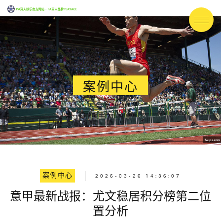
案例中心
案例中心
2026-03-26 14:36:07
意甲最新战报：尤文稳居积分榜第二位
置分析