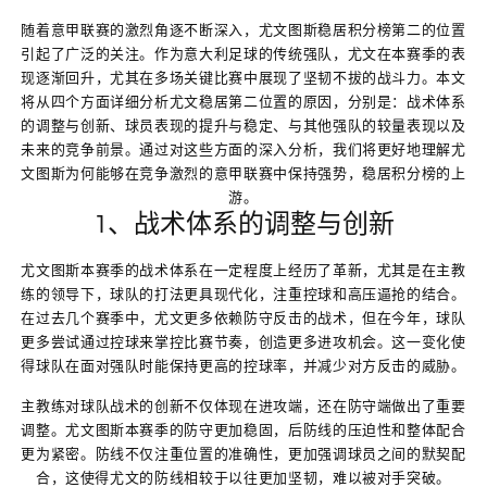
随着意甲联赛的激烈角逐不断深入，尤文图斯稳居积分榜第二的位置
引起了广泛的关注。作为意大利足球的传统强队，尤文在本赛季的表
现逐渐回升，尤其在多场关键比赛中展现了坚韧不拔的战斗力。本文
将从四个方面详细分析尤文稳居第二位置的原因，分别是：战术体系
的调整与创新、球员表现的提升与稳定、与其他强队的较量表现以及
未来的竞争前景。通过对这些方面的深入分析，我们将更好地理解尤
文图斯为何能够在竞争激烈的意甲联赛中保持强势，稳居积分榜的上
游。
1、战术体系的调整与创新
尤文图斯本赛季的战术体系在一定程度上经历了革新，尤其是在主教
练的领导下，球队的打法更具现代化，注重控球和高压逼抢的结合。
在过去几个赛季中，尤文更多依赖防守反击的战术，但在今年，球队
更多尝试通过控球来掌控比赛节奏，创造更多进攻机会。这一变化使
得球队在面对强队时能保持更高的控球率，并减少对方反击的威胁。
主教练对球队战术的创新不仅体现在进攻端，还在防守端做出了重要
调整。尤文图斯本赛季的防守更加稳固，后防线的压迫性和整体配合
更为紧密。防线不仅注重位置的准确性，更加强调球员之间的默契配
合，这使得尤文的防线相较于以往更加坚韧，难以被对手突破。