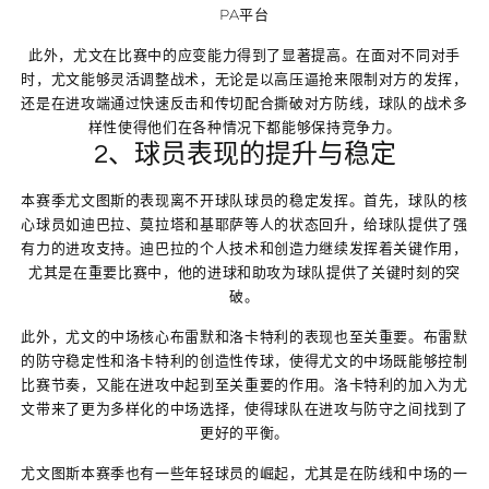
PA平台
此外，尤文在比赛中的应变能力得到了显著提高。在面对不同对手
时，尤文能够灵活调整战术，无论是以高压逼抢来限制对方的发挥，
还是在进攻端通过快速反击和传切配合撕破对方防线，球队的战术多
样性使得他们在各种情况下都能够保持竞争力。
2、球员表现的提升与稳定
本赛季尤文图斯的表现离不开球队球员的稳定发挥。首先，球队的核
心球员如迪巴拉、莫拉塔和基耶萨等人的状态回升，给球队提供了强
有力的进攻支持。迪巴拉的个人技术和创造力继续发挥着关键作用，
尤其是在重要比赛中，他的进球和助攻为球队提供了关键时刻的突
破。
此外，尤文的中场核心布雷默和洛卡特利的表现也至关重要。布雷默
的防守稳定性和洛卡特利的创造性传球，使得尤文的中场既能够控制
比赛节奏，又能在进攻中起到至关重要的作用。洛卡特利的加入为尤
文带来了更为多样化的中场选择，使得球队在进攻与防守之间找到了
更好的平衡。
尤文图斯本赛季也有一些年轻球员的崛起，尤其是在防线和中场的一