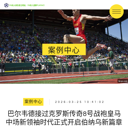
案例中心
案例中心
2026-03-25 10:41:02
巴尔韦德接过克罗斯传奇8号战袍皇马
中场新领袖时代正式开启伯纳乌新篇章