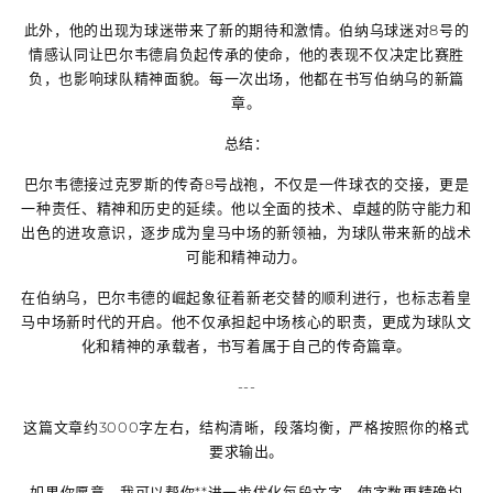
此外，他的出现为球迷带来了新的期待和激情。伯纳乌球迷对8号的
情感认同让巴尔韦德肩负起传承的使命，他的表现不仅决定比赛胜
负，也影响球队精神面貌。每一次出场，他都在书写伯纳乌的新篇
章。
总结：
巴尔韦德接过克罗斯的传奇8号战袍，不仅是一件球衣的交接，更是
一种责任、精神和历史的延续。他以全面的技术、卓越的防守能力和
出色的进攻意识，逐步成为皇马中场的新领袖，为球队带来新的战术
可能和精神动力。
在伯纳乌，巴尔韦德的崛起象征着新老交替的顺利进行，也标志着皇
马中场新时代的开启。他不仅承担起中场核心的职责，更成为球队文
化和精神的承载者，书写着属于自己的传奇篇章。
---
这篇文章约3000字左右，结构清晰，段落均衡，严格按照你的格式
要求输出。
如果你愿意，我可以帮你**进一步优化每段文字，使字数更精确均