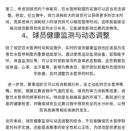
第三，考虑到球员的个体差异，饮水暂停制度的实施可以适当灵活调
整。例如，在比赛中，体力消耗较大的球员可以获得更多的饮水时
间，而其他体力消耗较少的球员则可以缩短暂停时间。这样既能保证
每位球员都得到充足的水分补充，又能避免影响比赛的流畅性。
4、球员健康监测与动态调整
除了规范饮水暂停时间和设施外，实时的球员健康监测也应该成为完
善饮水暂停制度的重要组成部分。通过使用运动监测设备，如智能手
环、体温监测仪等，可以实时获取球员的身体状态数据。这些数据包
括体温、心率、出汗量等，能够为教练员、医疗团队和裁判员提供科
学依据，及时调整饮水暂停的时机。
进一步地，赛事组织方可以结合数据分析，设立动态的饮水暂停策
略。例如，根据比赛进程中气温的变化、球员的体力消耗等因素，调
整饮水暂停的频率和时长。特别是在极端高温的环境下，赛前进行全
面的健康检查，并确保球员在比赛过程中得到充足的水分补给，以预
防热射病等相关疾病的发生。
总的来说，球员健康监测与动态调整的结合，不仅能确保饮水暂停制
度的科学实施，还能提高赛事的安全性和公正性，为球员提供更加全