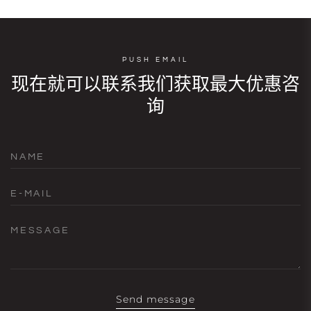
PUSH EMAIL
现在就可以联系我们获取最大优惠咨
询
NAME
E-MAIL
MESSAGE
Send message