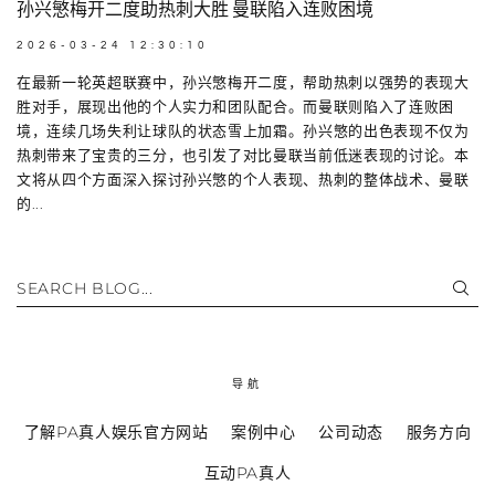
孙兴慜梅开二度助热刺大胜 曼联陷入连败困境
2026-03-24 12:30:10
在最新一轮英超联赛中，孙兴慜梅开二度，帮助热刺以强势的表现大
胜对手，展现出他的个人实力和团队配合。而曼联则陷入了连败困
境，连续几场失利让球队的状态雪上加霜。孙兴慜的出色表现不仅为
热刺带来了宝贵的三分，也引发了对比曼联当前低迷表现的讨论。本
文将从四个方面深入探讨孙兴慜的个人表现、热刺的整体战术、曼联
的...
SEARCH BLOG...
导航
了解PA真人娱乐官方网站
案例中心
公司动态
服务方向
互动PA真人