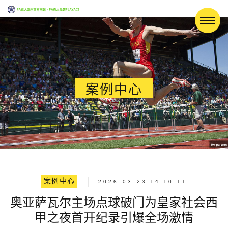
案例中心
案例中心
2026-03-23 14:10:11
奥亚萨瓦尔主场点球破门为皇家社会西
甲之夜首开纪录引爆全场激情