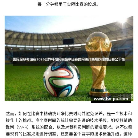
每一分钟都用于实际比赛的设想。
然而，如何在比赛中精确统计净比赛时间并避免误差，是一个技术和
操作上的挑战。净比赛时间的统计需要先进的技术手段，如视频辅助
裁判（VAR）系统的配合，以及对裁判员判断的精准要求。这不仅需
要现有的比赛规则进行调整，还需要各个赛事的技术标准升级。这种