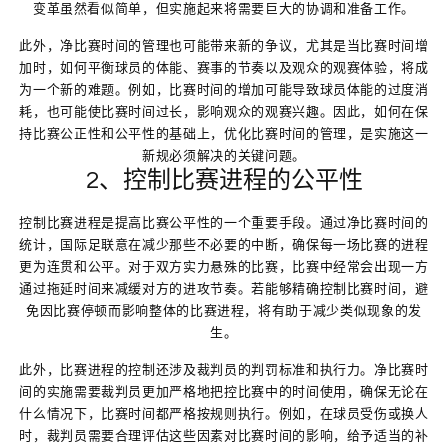
变革虽然看似简单，但实施起来将需要巨大的协调和准备工作。
此外，净比赛时间的管理也可能带来新的争议，尤其是当比赛时间增
加时，如何平衡球员的体能、赛事的节奏以及观众的观赛体验，将成
为一个新的难题。例如，比赛时间的增加可能导致球员体能的过度消
耗，也可能使比赛时间过长，影响观众的观赛兴趣。因此，如何在保
持比赛公正性和公平性的基础上，优化比赛时间的管理，是实施这一
新规必须解决的关键问题。
2、控制比赛进程的公平性
控制比赛进程是提高比赛公平性的一个重要手段。通过净比赛时间的
统计，国际足联意在减少那些不必要的中断，确保每一场比赛的进程
更为连贯和公平。对于双方实力悬殊的比赛，比赛中经常会出现一方
通过拖延时间来减缓对方的进攻节奏。若能够精确控制比赛时间，避
免因比赛停顿而影响整体的比赛进程，将有助于减少类似现象的发
生。
此外，比赛进程的控制还涉及裁判员的判罚标准和执行力。净比赛时
间的实施需要裁判员更加严格地把控比赛中的时间使用，确保无论在
什么情况下，比赛时间都严格按规则执行。例如，在球员受伤或换人
时，裁判员需要合理评估这些因素对比赛时间的影响，给予适当的补