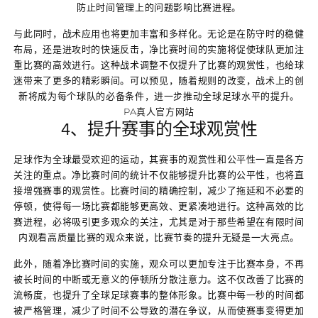
防止时间管理上的问题影响比赛进程。
与此同时，战术应用也将更加丰富和多样化。无论是在防守时的稳健
布局，还是进攻时的快速反击，净比赛时间的实施将促使球队更加注
重比赛的高效进行。这种战术调整不仅提升了比赛的观赏性，也给球
迷带来了更多的精彩瞬间。可以预见，随着规则的改变，战术上的创
新将成为每个球队的必备条件，进一步推动全球足球水平的提升。
PA真人官方网站
4、提升赛事的全球观赏性
足球作为全球最受欢迎的运动，其赛事的观赏性和公平性一直是各方
关注的重点。净比赛时间的统计不仅能够提升比赛的公平性，也将直
接增强赛事的观赏性。比赛时间的精确控制，减少了拖延和不必要的
停顿，使得每一场比赛都能够更高效、更紧凑地进行。这种高效的比
赛进程，必将吸引更多观众的关注，尤其是对于那些希望在有限时间
内观看高质量比赛的观众来说，比赛节奏的提升无疑是一大亮点。
此外，随着净比赛时间的实施，观众可以更加专注于比赛本身，不再
被长时间的中断或无意义的停顿所分散注意力。这不仅改善了比赛的
流畅度，也提升了全球足球赛事的整体形象。比赛中每一秒的时间都
被严格管理，减少了时间不公导致的潜在争议，从而使赛事变得更加