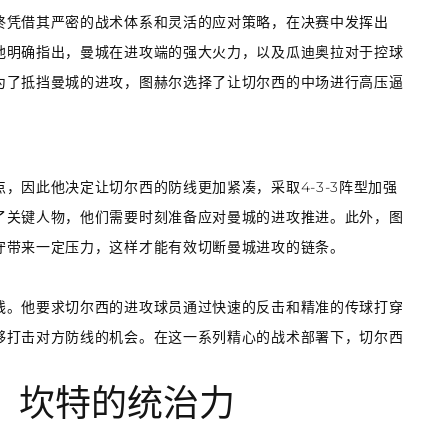
终凭借其严密的战术体系和灵活的应对策略，在决赛中发挥出
他明确指出，曼城在进攻端的强大火力，以及瓜迪奥拉对于控球
为了抵挡曼城的进攻，图赫尔选择了让切尔西的中场进行高压逼
，因此他决定让切尔西的防线更加紧凑，采取4-3-3阵型加强
了关键人物，他们需要时刻准备应对曼城的进攻推进。此外，图
守带来一定压力，这样才能有效切断曼城进攻的链条。
线。他要求切尔西的进攻球员通过快速的反击和精准的传球打穿
够打击对方防线的机会。在这一系列精心的战术部署下，切尔西
：坎特的统治力