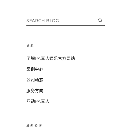
SEARCH BLOG...
导航
了解PA真人娱乐官方网站
案例中心
公司动态
服务方向
互动PA真人
最新咨询