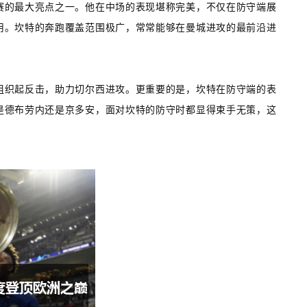
赛的最大亮点之一。他在中场的表现堪称完美，不仅在防守端展
用。坎特的奔跑覆盖范围极广，常常能够在曼城进攻的最前沿进
组织起反击，助力切尔西进攻。更重要的是，坎特在防守端的表
是德布劳内还是京多安，面对坎特的防守时都显得束手无策，这
。