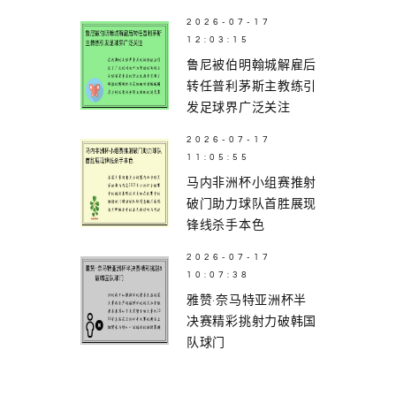
2026-07-17
12:03:15
鲁尼被伯明翰城解雇后
转任普利茅斯主教练引
发足球界广泛关注
2026-07-17
11:05:55
马内非洲杯小组赛推射
破门助力球队首胜展现
锋线杀手本色
2026-07-17
10:07:38
雅赞·奈马特亚洲杯半
决赛精彩挑射力破韩国
队球门