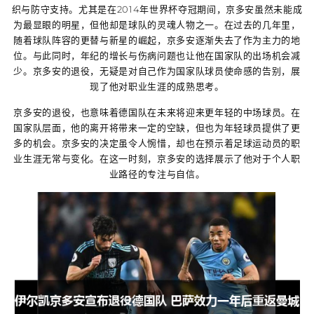
织与防守支持。尤其是在2014年世界杯夺冠期间，京多安虽然未能成
为最显眼的明星，但他却是球队的灵魂人物之一。在过去的几年里，
随着球队阵容的更替与新星的崛起，京多安逐渐失去了作为主力的地
位。与此同时，年纪的增长与伤病问题也让他在国家队的出场机会减
少。京多安的退役，无疑是对自己作为国家队球员使命感的告别，展
现了他对职业生涯的成熟思考。
京多安的退役，也意味着德国队在未来将迎来更年轻的中场球员。在
国家队层面，他的离开将带来一定的空缺，但也为年轻球员提供了更
多的机会。京多安的决定虽令人惋惜，却也在预示着足球运动员的职
业生涯无常与变化。在这一时刻，京多安的选择展示了他对于个人职
业路径的专注与自信。