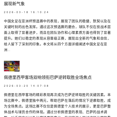
展现新气象
2026-03-18 16:10:24
中国女足在亚洲杯预选赛中的表现，展现了团队的稳健、默契以及在
关键时刻的出色发挥。通过这次预选赛的磨合，球队不仅在技战术层
面上取得了显著进步，而且在团队协作和心理素质方面也得到了显著
提升。她们以稳定的表现从容晋级正赛，展现出全新的气象和自信，
给人留下了深刻的印象。本文将从四个方面详细阐述中国女足在亚
洲...
佩德里西甲客场双响领衔巴萨逆转取胜全场焦点
2026-03-20 14:07:08
佩德里在西甲客场的精彩表现再次成为巴萨逆转取胜的关键因素。本
场比赛中，佩德里独中两元，帮助巴萨在落后的情况下逆袭取胜，成
为全场焦点。这场比赛不仅仅是佩德里个人技术的展示，更是巴萨整
体战术与球员合作的体现。通过分析佩德里的表现、巴萨的战术调