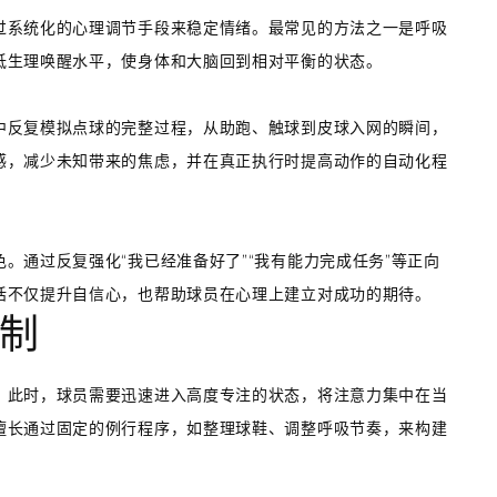
过系统化的心理调节手段来稳定情绪。最常见的方法之一是呼吸
低生理唤醒水平，使身体和大脑回到相对平衡的状态。
中反复模拟点球的完整过程，从助跑、触球到皮球入网的瞬间，
感，减少未知带来的焦虑，并在真正执行时提高动作的自动化程
。通过反复强化“我已经准备好了”“我有能力完成任务”等正向
话不仅提升自信心，也帮助球员在心理上建立对成功的期待。
制
。此时，球员需要迅速进入高度专注的状态，将注意力集中在当
擅长通过固定的例行程序，如整理球鞋、调整呼吸节奏，来构建