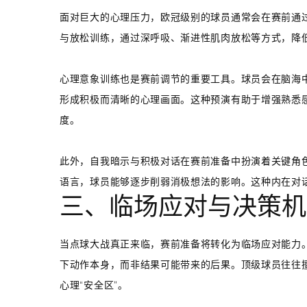
面对巨大的心理压力，欧冠级别的球员通常会在赛前通
与放松训练，通过深呼吸、渐进性肌肉放松等方式，降
心理意象训练也是赛前调节的重要工具。球员会在脑海
形成积极而清晰的心理画面。这种预演有助于增强熟悉
度。
此外，自我暗示与积极对话在赛前准备中扮演着关键角色
语言，球员能够逐步削弱消极想法的影响。这种内在对
三、临场应对与决策机
当点球大战真正来临，赛前准备将转化为临场应对能力
下动作本身，而非结果可能带来的后果。顶级球员往往
心理“安全区”。