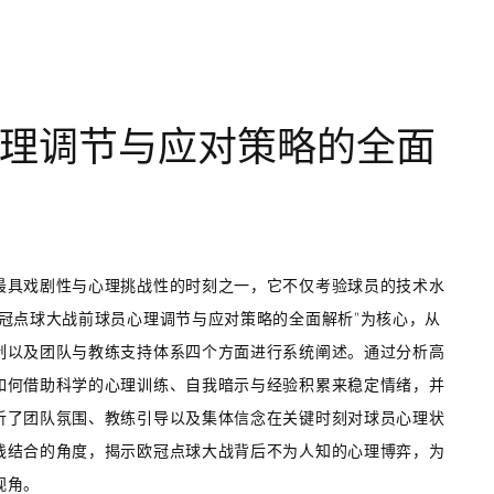
理调节与应对策略的全面
最具戏剧性与心理挑战性的时刻之一，它不仅考验球员的技术水
冠点球大战前球员心理调节与应对策略的全面解析”为核心，从
制以及团队与教练支持体系四个方面进行系统阐述。通过分析高
如何借助科学的心理训练、自我暗示与经验积累来稳定情绪，并
析了团队氛围、教练引导以及集体信念在关键时刻对球员心理状
践结合的角度，揭示欧冠点球大战背后不为人知的心理博弈，为
视角。