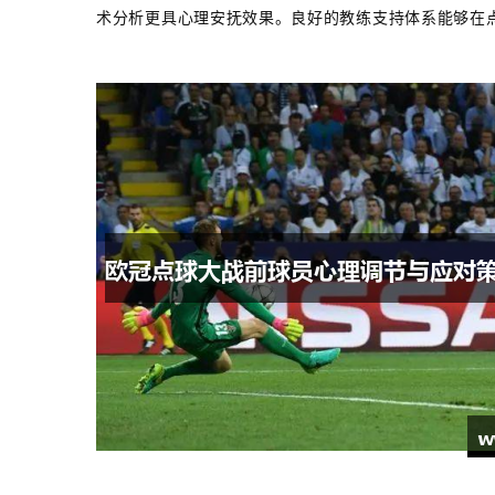
术分析更具心理安抚效果。良好的教练支持体系能够在