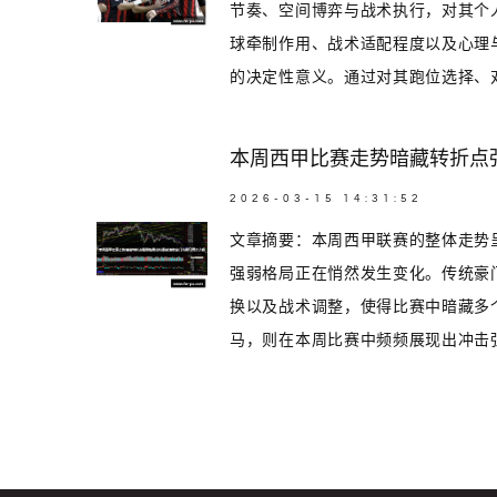
节奏、空间博弈与战术执行，对其个
球牵制作用、战术适配程度以及心理
的决定性意义。通过对其跑位选择、对抗
本周西甲比赛走势暗藏转折点
2026-03-15 14:31:52
文章摘要：本周西甲联赛的整体走势
强弱格局正在悄然发生变化。传统豪
换以及战术调整，使得比赛中暗藏多
马，则在本周比赛中频频展现出冲击强权