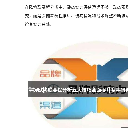
在欧协联赛程分析中，静态实力评估远远不够，动态观
变，而是会随着赛程推进、伤病情况和战术调整不断波
绘其实力曲线。