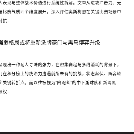
人表现与整体战术价值进行系统性拆解。文章从进攻冲击力、无
与比赛气质四个维度展开，深入评估奥斯梅恩在关键比赛场景中
...
强弱格局或将重新洗牌豪门与黑马博弈升级
呈现出一种耐人寻味的张力，在密集赛程与多线消耗的背景下，
门在积分榜上的统治力遭遇前所未有的挑战，状态起伏、阵容轮
个关键转折点。而以往被视为“陪跑者”的中下游球队和新晋黑
...