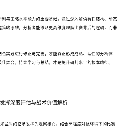
研判与策略水平能力的重要基础。通过深入解读赛程结构、动态
建策略思维，分析者能够从更高维度理解比赛背后的逻辑，而非
结合实践进行修正与完善，才能真正形成成熟、理性的分析体
最佳舞台，持续学习与总结，才是提升研判水平的根本路径。
场发挥深度评估与战术价值解析
C米兰时的临场发挥为观察核心，结合高强度对抗环境下的比赛