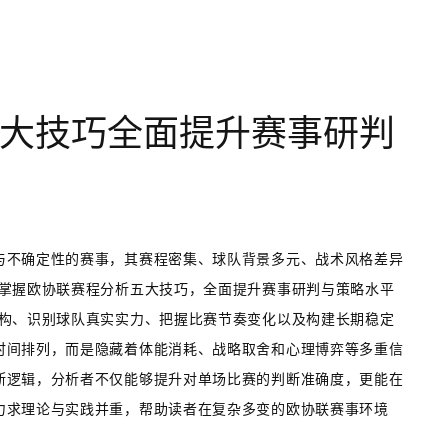
大技巧全面提升赛事研判
与不确定性的赛事，其赛程密集、球队背景多元、战术风格差异
“掌握欧协联赛程分析五大技巧，全面提升赛事研判与策略水平
结构、识别球队真实实力、把握比赛节奏变化以及构建长期稳定
时间排列，而是隐藏着体能消耗、战略取舍和心理博弈等多重信
断逻辑，分析者不仅能够提升对单场比赛的判断准确度，更能在
力求理论与实践并重，帮助读者在复杂多变的欧协联赛事环境