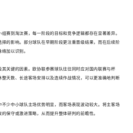
小组赛到淘汰赛，每一阶段的目标和竞争逻辑都存在显著差异。
选择的影响。部分球队在早期阶段更注重晋级结果，而在后续阶
脉络加以识别。
极其关键的因素。欧协联参赛球队往往同时应对国内联赛与杯
休整天数、长途客场安排以及连续作战情况，可以更准确地判断
中不少中小球队主场优势明显，而客场表现波动较大。将主客场
取的保守或激进策略，从而提升整体研判的前瞻性。