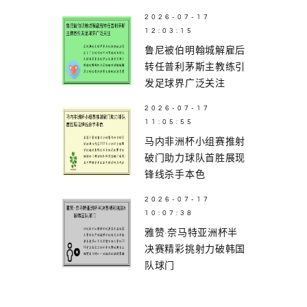
2026-07-17
12:03:15
鲁尼被伯明翰城解雇后
转任普利茅斯主教练引
发足球界广泛关注
2026-07-17
11:05:55
马内非洲杯小组赛推射
破门助力球队首胜展现
锋线杀手本色
2026-07-17
10:07:38
雅赞·奈马特亚洲杯半
决赛精彩挑射力破韩国
队球门