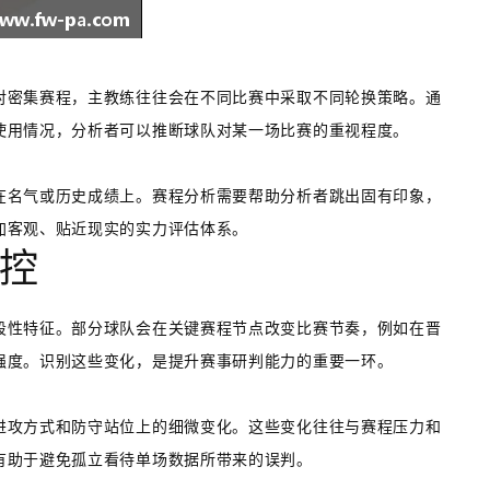
对密集赛程，主教练往往会在不同比赛中采取不同轮换策略。通
使用情况，分析者可以推断球队对某一场比赛的重视程度。
在名气或历史成绩上。赛程分析需要帮助分析者跳出固有印象，
加客观、贴近现实的实力评估体系。
控
段性特征。部分球队会在关键赛程节点改变比赛节奏，例如在晋
强度。识别这些变化，是提升赛事研判能力的重要一环。
进攻方式和防守站位上的细微变化。这些变化往往与赛程压力和
有助于避免孤立看待单场数据所带来的误判。