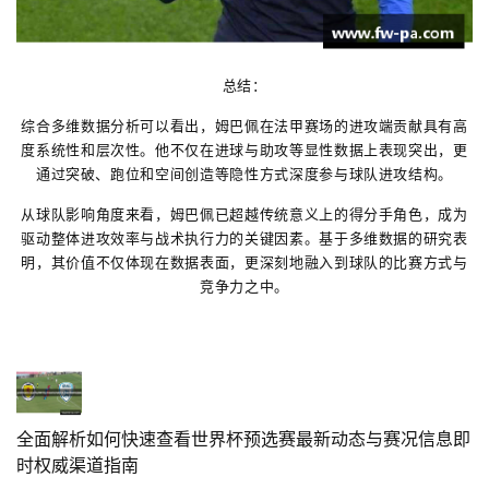
总结：
综合多维数据分析可以看出，姆巴佩在法甲赛场的进攻端贡献具有高
度系统性和层次性。他不仅在进球与助攻等显性数据上表现突出，更
通过突破、跑位和空间创造等隐性方式深度参与球队进攻结构。
从球队影响角度来看，姆巴佩已超越传统意义上的得分手角色，成为
驱动整体进攻效率与战术执行力的关键因素。基于多维数据的研究表
明，其价值不仅体现在数据表面，更深刻地融入到球队的比赛方式与
竞争力之中。
全面解析如何快速查看世界杯预选赛最新动态与赛况信息即
时权威渠道指南