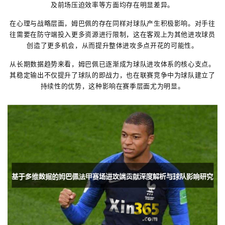
及前场压迫效率等方面均存在明显差异。
在心理与战略层面，姆巴佩的存在同样对球队产生积极影响。对手往
往需要在防守端投入更多资源进行限制，这在客观上为其他进攻球员
创造了更多机会，从而提升整体进攻多点开花的可能性。
从长期数据趋势来看，姆巴佩已逐渐成为球队进攻体系的核心支点。
其稳定输出不仅提升了球队的即战力，也在联赛竞争中为球队建立了
持续性的优势，这种影响在赛季层面尤为明显。