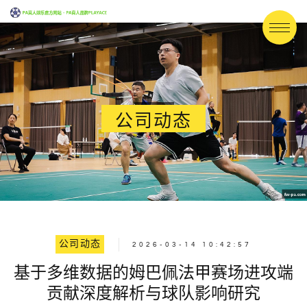
公司动态
公司动态
2026-03-14 10:42:57
基于多维数据的姆巴佩法甲赛场进攻端
贡献深度解析与球队影响研究