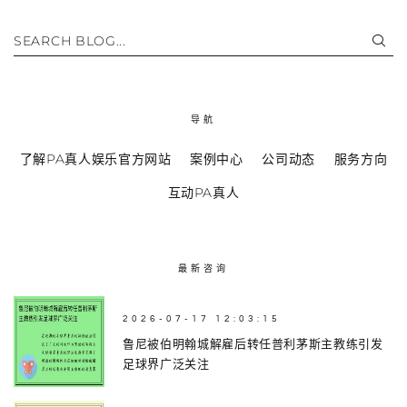
SEARCH BLOG...
导航
了解PA真人娱乐官方网站
案例中心
公司动态
服务方向
互动PA真人
最新咨询
2026-07-17 12:03:15
鲁尼被伯明翰城解雇后转任普利茅斯主教练引发
足球界广泛关注