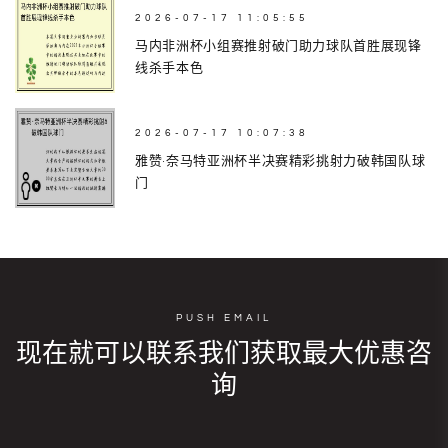
2026-07-17 11:05:55
马内非洲杯小组赛推射破门助力球队首胜展现锋
线杀手本色
2026-07-17 10:07:38
雅赞·奈马特亚洲杯半决赛精彩挑射力破韩国队球
门
PUSH EMAIL
现在就可以联系我们获取最大优惠咨
询