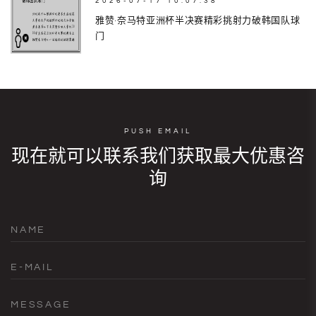
2026-07-17 10:07:38
雅赞·奈马特亚洲杯半决赛精彩挑射力破韩国队球
门
PUSH EMAIL
现在就可以联系我们获取最大优惠咨
询
NAME
E-MAIL
MESSAGE