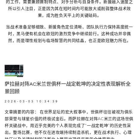
的工作，需要兼顾赛制特点、对手分析与自身条件。新援融入速度之
所以引人注目，正是因为其在短时间内可能放大或削弱整体战术效
果，成为胜负天平上的关键砝码。
当战术准备足够细致、新援角色定位清晰、团队执行力保持高度统一
时，黑马便有机会在欧冠的激烈竞争中继续前行。这种成功并非偶
然，而是理性规划与临场智慧的共同结晶，也正是欧冠魅力所在。
萨拉赫对阵AC米兰世俱杯一战定乾坤的决定性表现解析全
景回顾
2026-03-03 10:34:39
文章摘要的内容： 在世界足坛的宏大叙事中，世俱杯往往被视为俱乐
部荣誉与球星价值的终极试金石。而萨拉赫在对阵AC米兰的这场世俱
杯关键战中，用近乎完美的个人表现完成了“一战定乾坤”的历史性演
出。整场比赛，他不仅在进攻端持续制造杀机，更在战术执行、心理