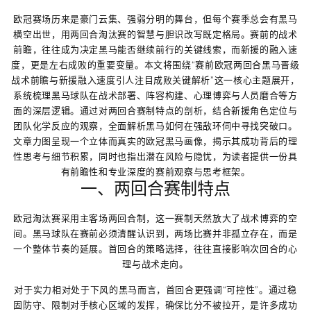
欧冠赛场历来是豪门云集、强弱分明的舞台，但每个赛季总会有黑马
横空出世，用两回合淘汰赛的智慧与胆识改写既定格局。赛前的战术
前瞻，往往成为决定黑马能否继续前行的关键线索，而新援的融入速
度，更是左右成败的重要变量。本文将围绕“赛前欧冠两回合黑马晋级
战术前瞻与新援融入速度引人注目成败关键解析”这一核心主题展开，
系统梳理黑马球队在战术部署、阵容构建、心理博弈与人员磨合等方
面的深层逻辑。通过对两回合赛制特点的剖析，结合新援角色定位与
团队化学反应的观察，全面解析黑马如何在强敌环伺中寻找突破口。
文章力图呈现一个立体而真实的欧冠黑马画像，揭示其成功背后的理
性思考与细节积累，同时也指出潜在风险与隐忧，为读者提供一份具
有前瞻性和专业深度的赛前观察与思考框架。
一、两回合赛制特点
欧冠淘汰赛采用主客场两回合制，这一赛制天然放大了战术博弈的空
间。黑马球队在赛前必须清醒认识到，两场比赛并非孤立存在，而是
一个整体节奏的延展。首回合的策略选择，往往直接影响次回合的心
理与战术走向。
对于实力相对处于下风的黑马而言，首回合更强调“可控性”。通过稳
固防守、限制对手核心区域的发挥，确保比分不被拉开，是许多成功