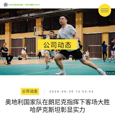
公司动态
公司动态
2026-06-30 12:53:03
奥地利国家队在朗尼克指挥下客场大胜
哈萨克斯坦彰显实力