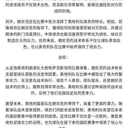
的进攻球员不仅技术出色，而且跑位非常聪明，能够迅速找到对方防
线的空隙。
另外，朗尼克还在比赛中充分发挥了奥地利队球员的特长。例如，前
锋球员在朗尼克的指导下，懂得如何利用速度突破对方防线，并通过
精准的射门完成得分。中场球员也能迅速将防守转化为进攻，给对方
制造巨大的压力。总的来说，朗尼克的战术体系不仅让球队表现出
色，也让奥地利队在比赛中始终保持了统治力。
总结：
从这场奥地利国家队大胜哈萨克斯坦的比赛来看，朗尼克的战术体系
无疑是球队获胜的决定性因素。奥地利队在比赛中展现出了强大的整
体实力，无论是在战术执行、球员个人表现、团队配合，还是朗尼克
战术的应用上，都表现得非常出色。奥地利队通过这种高效的战术运
作，证明了他们在国际足坛的竞争力。
展望未来，奥地利国家队在朗尼克的带领下，具备了更高的潜力。随
着球队战术逐渐成熟，球员们的配合愈发默契，奥地利队有望在未来
的国际赛事中取得更好的成绩。这场比赛不仅仅是一次胜利，更是奥
地利足球实力的证明，也为球队在接下来的国际赛事中增添了信心与