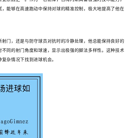
腻，能够在高速跑动中保持对球的精准控制，极大地提高了他在
断射门，还是与防守球员对抗时的冷静处理，他总能保持良好的
对不同的射门角度和球速，显示出极强的脚法多样性。这种技术
种复杂情况下找到进球机会。