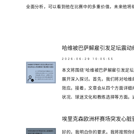
全面分析，可以看到他在比赛中的多重价值，未来他将
哈维被巴萨解雇引发足坛震动
2026-06-29 10:05:55
本文将围绕“哈维被巴萨解雇引发足
展开深入探讨。首先，我们将对哈维
效应。接着，文章会从四个方面详细
状况、球迷文化和教练选择等方面。通.
埃里克森欧洲杯赛场突发心脏
好的，我明白你的要求。我将按照你的