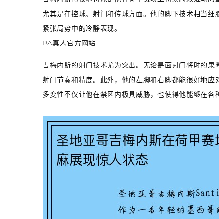
尤其是在控球、射门和传球方面。他的脚下技术相当细
紧张局势中的冷静表现。
PA真人官方网站
吉梅内斯的射门技术尤为突出。无论是面对门将时的果
射门节奏和精度。此外，他的左脚和右脚都能很好地应
多变性不仅让他在禁区内极具威胁，也使得他能够在各