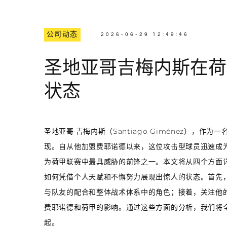
公司动态
2026-06-29 12:49:46
圣地亚哥吉梅内斯在荷
状态
圣地亚哥·吉梅内斯（Santiago Giménez）
现。自从他加盟费耶诺德以来，这位攻击型球员迅速成
为荷甲联赛中最具威胁的前锋之一。本文将从四个方面
如何凭借个人天赋和不懈努力展现出惊人的状态。首先
与队友的配合和整体战术体系中的角色；接着，关注他
费耶诺德和荷甲的影响。通过这些方面的分析，我们将
起。