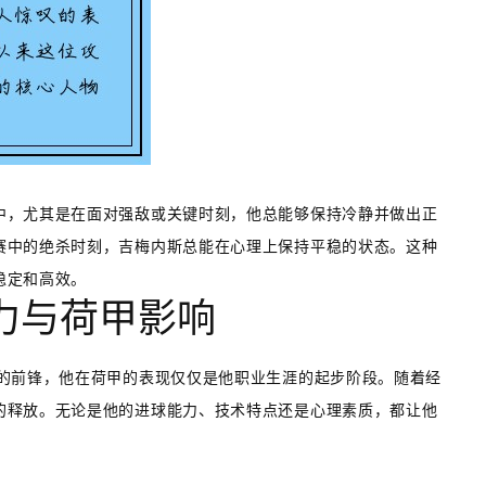
中，尤其是在面对强敌或关键时刻，他总能够保持冷静并做出正
赛中的绝杀时刻，吉梅内斯总能在心理上保持平稳的状态。这种
稳定和高效。
力与荷甲影响
轻的前锋，他在荷甲的表现仅仅是他职业生涯的起步阶段。随着经
的释放。无论是他的进球能力、技术特点还是心理素质，都让他