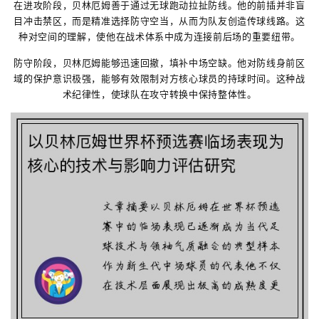
在进攻阶段，贝林厄姆善于通过无球跑动拉扯防线。他的前插并非盲
目冲击禁区，而是精准选择防守空当，从而为队友创造传球线路。这
种对空间的理解，使他在战术体系中成为连接前后场的重要纽带。
防守阶段，贝林厄姆能够迅速回撤，填补中场空缺。他对防线身前区
域的保护意识极强，能够有效限制对方核心球员的持球时间。这种战
术纪律性，使球队在攻守转换中保持整体性。