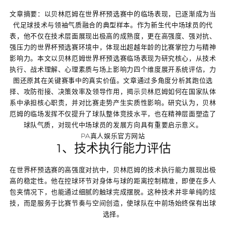
文章摘要：以贝林厄姆在世界杯预选赛中的临场表现，已逐渐成为当
代足球技术与领袖气质融合的典型样本。作为新生代中场球员的代
表，他不仅在技术层面展现出极高的成熟度，更在高强度、强对抗、
强压力的世界杯预选赛环境中，体现出超越年龄的比赛掌控力与精神
影响力。本文以贝林厄姆世界杯预选赛临场表现为研究核心，从技术
执行、战术理解、心理素质与场上影响力四个维度展开系统评估，力
图还原其在关键赛事中的真实价值。文章通过多角度分析其跑位选
择、攻防衔接、决策效率及领导作用，揭示贝林厄姆如何在国家队体
系中承担核心职责，并对比赛走势产生实质性影响。研究认为，贝林
厄姆的临场发挥不仅提升了球队整体竞技水平，也在精神层面塑造了
球队气质，对现代中场球员的发展方向具有重要启示意义。
PA真人娱乐官方网站
1、技术执行能力评估
在世界杯预选赛的高强度对抗中，贝林厄姆的技术执行能力展现出极
高的稳定性。他在控球环节对身体与球的距离控制精准，即便在多人
包夹情况下，也能通过细腻的触球完成摆脱。这种技术并非单纯的炫
技，而是服务于比赛节奏与空间创造，使球队在中前场始终保有出球
选择。