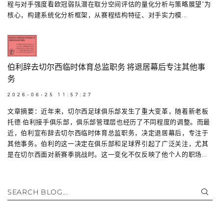
程与对手强度看欧冠弱队潜在取分空间评估的量化分析与策略展望”为
核心，构建系统化分析框架，从赛程结构特征、对手实力模...
伯利辞去切尔西临时体育总监职务 将退居幕后专注其他事
务
2026-06-25 11:57:27
文章摘要：近年来，切尔西足球俱乐部发生了重大变革，随着新老板
托德·伯利接手俱乐部，俱乐部管理层也经历了不同程度的调整。而最
近，伯利宣布辞去切尔西临时体育总监职务，决定退居幕后，专注于
其他事务。伯利的这一决定在俱乐部和足球界引起了广泛关注，尤其
是在切尔西面对新赛季挑战时。这一变化不仅反映了他个人的职场...
SEARCH BLOG...