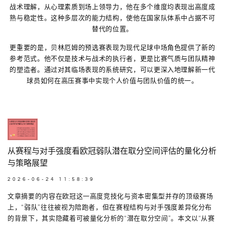
战术理解，从心理素质到场上领导力，他在多个维度均表现出高度成
熟与稳定性。这种多层次的能力结构，使他在国家队体系中占据不可
替代的位置。
更重要的是，贝林厄姆的预选赛表现为现代足球中场角色提供了新的
参考范式。他不仅是技术与战术的执行者，更是比赛气质与团队精神
的塑造者。通过对其临场表现的系统研究，可以更深入地理解新一代
球员如何在高压赛事中实现个人价值与团队价值的统一。
从赛程与对手强度看欧冠弱队潜在取分空间评估的量化分析
与策略展望
2026-06-24 11:58:39
文章摘要的内容在欧冠这一高度竞技化与资本密集型并存的顶级赛场
上，“弱队”往往被视为陪跑者，但在赛程结构与对手强度差异化分布
的背景下，其实隐藏着可被量化分析的“潜在取分空间”。本文以“从赛