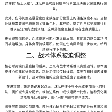
这样的“场上大脑”，球队在高强度对抗中容易出现决策迟缓或执行偏
差。
此外，伤停问题还暴露出国家队在部分位置上的储备深度不足。当替
补球员需要被迅速推到关键角色时，其经验、稳定性与默契程度往往
难以在短期内达到预期，这种落差会直接反映在比赛质量上。
更值得警惕的是，连续伤病可能引发连锁反应。其他主力球员出场时
间被迫增加，身体负荷持续累积，使潜在伤病风险进一步放大，给后
续赛程埋下隐患。
二、战术体系被迫调整
核心球员缺阵最直接的后果，是既有战术体系难以完整运转。原本围
绕核心构建的进攻套路、跑位习惯和传球线路，需要在短时间内被重
新设计，这对教练组的应变能力提出了更高要求。
在进攻端，缺少关键发起点后，球队往往不得不采取更加简化的打
法，例如减少复杂配合，增加边路传中或快速反击比例。这种变化虽
然能够降低失误率，但也可能削弱整体创造力。
防守层面同样受到影响。部分核心球员在无球状态下的补位意识和防