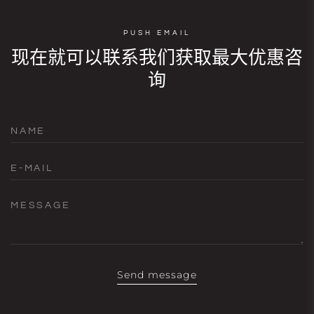
PUSH EMAIL
现在就可以联系我们获取最大优惠咨
询
NAME
E-MAIL
MESSAGE
Send message