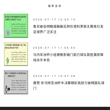
最新咨询
2026-07-17 12:03:15
鲁尼被伯明翰城解雇后转任普利茅斯主教练引发
足球界广泛关注
2026-07-17 11:05:55
马内非洲杯小组赛推射破门助力球队首胜展现锋
线杀手本色
2026-07-17 10:07:38
雅赞·奈马特亚洲杯半决赛精彩挑射力破韩国队球
门