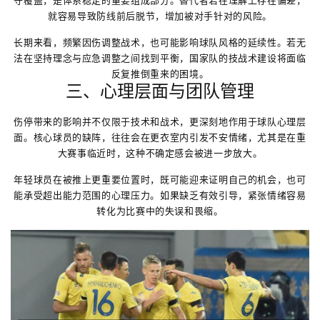
守覆盖，是体系稳定的重要组成部分。替代者若在理解上存在偏差，
就容易导致防线前后脱节，增加被对手针对的风险。
长期来看，频繁因伤调整战术，也可能影响球队风格的延续性。若无
法在坚持理念与应急调整之间找到平衡，国家队的技战术建设将面临
反复推倒重来的困境。
三、心理层面与团队管理
伤停带来的影响并不仅限于技术和战术，更深刻地作用于球队心理层
面。核心球员的缺阵，往往会在更衣室内引发不安情绪，尤其是在重
大赛事临近时，这种不确定感会被进一步放大。
年轻球员在被推上更重要位置时，既可能迎来证明自己的机会，也可
能承受超出能力范围的心理压力。如果缺乏有效引导，紧张情绪容易
转化为比赛中的失误和畏缩。