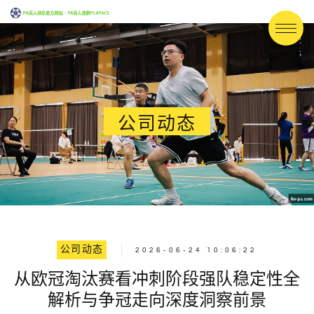
公司动态
公司动态
2026-06-24 10:06:22
从欧冠淘汰赛看冲刺阶段强队稳定性全
解析与争冠走向深度洞察前景