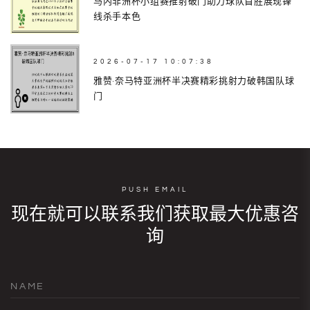
马内非洲杯小组赛推射破门助力球队首胜展现锋
线杀手本色
2026-07-17 10:07:38
雅赞·奈马特亚洲杯半决赛精彩挑射力破韩国队球
门
PUSH EMAIL
现在就可以联系我们获取最大优惠咨
询
NAME