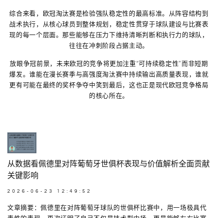
综合来看，欧冠淘汰赛是检验强队稳定性的最高标准。从阵容结构到
战术执行，从核心球员到整体规划，稳定性贯穿于球队建设与比赛表
现的每一个层面。那些能够在压力下维持清晰判断和执行力的球队，
往往在冲刺阶段占据主动。
放眼争冠前景，未来欧冠的竞争将更加注重“可持续稳定性”而非短期
爆发。谁能在漫长赛季与高强度淘汰赛中持续输出高质量表现，谁就
更有可能在最终的奖杯争夺中笑到最后，这也正是现代欧冠竞争格局
的核心所在。
从数据看佩德里对阵葡萄牙世俱杯表现与价值解析全面贡献
关键影响
2026-06-23 12:49:52
文章摘要：佩德里在对阵葡萄牙球队的世俱杯比赛中，用一场极具代