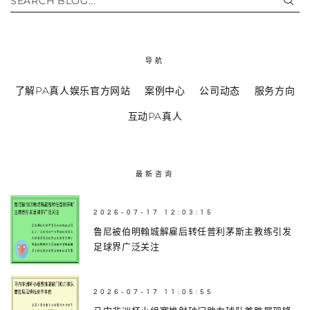
SEARCH BLOG...
导航
了解PA真人娱乐官方网站
案例中心
公司动态
服务方向
互动PA真人
最新咨询
2026-07-17 12:03:15
鲁尼被伯明翰城解雇后转任普利茅斯主教练引发
足球界广泛关注
2026-07-17 11:05:55