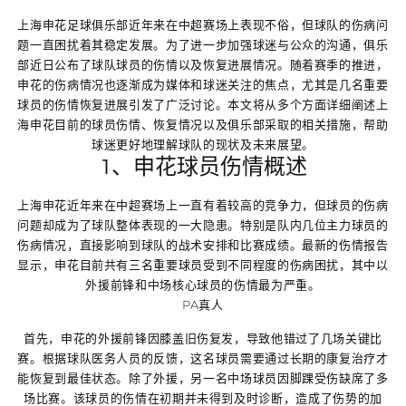
上海申花足球俱乐部近年来在中超赛场上表现不俗，但球队的伤病问
题一直困扰着其稳定发展。为了进一步加强球迷与公众的沟通，俱乐
部近日公布了球队球员的伤情以及恢复进展情况。随着赛季的推进，
申花的伤病情况也逐渐成为媒体和球迷关注的焦点，尤其是几名重要
球员的伤情恢复进展引发了广泛讨论。本文将从多个方面详细阐述上
海申花目前的球员伤情、恢复情况以及俱乐部采取的相关措施，帮助
球迷更好地理解球队的现状及未来展望。
1、申花球员伤情概述
上海申花近年来在中超赛场上一直有着较高的竞争力，但球员的伤病
问题却成为了球队整体表现的一大隐患。特别是队内几位主力球员的
伤病情况，直接影响到球队的战术安排和比赛成绩。最新的伤情报告
显示，申花目前共有三名重要球员受到不同程度的伤病困扰，其中以
外援前锋和中场核心球员的伤情最为严重。
PA真人
首先，申花的外援前锋因膝盖旧伤复发，导致他错过了几场关键比
赛。根据球队医务人员的反馈，这名球员需要通过长期的康复治疗才
能恢复到最佳状态。除了外援，另一名中场球员因脚踝受伤缺席了多
场比赛。该球员的伤情在初期并未得到及时诊断，造成了伤势的加