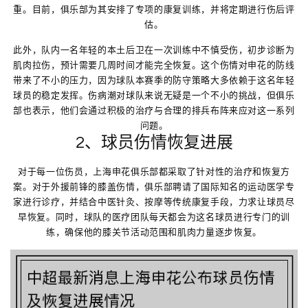
重。目前，俱乐部为其安排了专项的康复训练，并将定期进行伤后评
估。
此外，队内一名年轻的本土后卫在一次训练中不慎受伤，初步诊断为
肌肉拉伤，预计需要几周时间才能完全恢复。这个伤情对申花的防线
带来了不小的压力，因为球队本赛季的防守策略大多依赖于这名年轻
球员的稳定发挥。伤病潮对球队来说无疑是一个不小的挑战，但俱乐
部也表示，他们会通过积极的治疗与合理的排兵布阵来应对这一系列
问题。
2、球员伤情恢复进展
对于每一位伤员，上海申花俱乐部都采取了针对性的治疗和恢复方
案。对于外援前锋的膝盖伤情，俱乐部聘请了国际知名的运动医学专
家进行诊疗，并结合中医针灸、按摩等传统康复手段，力求让球员尽
早恢复。同时，球队的医疗团队每天都会为这名球员进行专门的训
练，确保他的膝关节活动范围和肌肉力量逐步恢复。