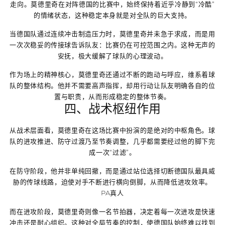
走向。莫德里奇在对阵德国的比赛中，始终保持着近乎冷静到“冷酷”
的情绪状态，这种稳定本身就是对全队的巨大支持。
当德国队通过连续冲击制造压力时，莫德里奇并未急于求成，而是用
一次次稳妥的传接球告诉队友：比赛仍在可控范围之内。这种无声的
安抚，极大缓解了球队的心理波动。
作为场上的精神核心，莫德里奇还通过不断的跑动与呼应，维系着球
队的整体结构。他并不需要高声指挥，却用行动让队友明确各自的位
置与职责，从而形成稳定的整体节奏。
四、战术枢纽作用
从战术层面看，莫德里奇在这场比赛中扮演的是绝对的中枢角色。球
队的进攻推进、防守过渡乃至节奏调整，几乎都需要经过他的脚下完
成一次“过滤”。
在防守阶段，他并非单纯回撤，而是通过站位选择切断德国队最具威
胁的传球线路，迫使对手不断进行横向倒脚，从而降低进攻效率。
PA真人
而在进攻阶段，莫德里奇则像一名节拍器，决定着每一次进攻是快速
冲击还是耐心组织。这种对全局节奏的控制，使德国队始终难以找到