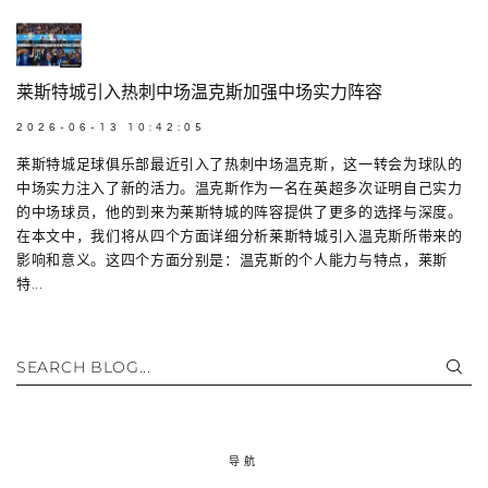
莱斯特城引入热刺中场温克斯加强中场实力阵容
2026-06-13 10:42:05
莱斯特城足球俱乐部最近引入了热刺中场温克斯，这一转会为球队的
中场实力注入了新的活力。温克斯作为一名在英超多次证明自己实力
的中场球员，他的到来为莱斯特城的阵容提供了更多的选择与深度。
在本文中，我们将从四个方面详细分析莱斯特城引入温克斯所带来的
影响和意义。这四个方面分别是：温克斯的个人能力与特点，莱斯
特...
SEARCH BLOG...
导航