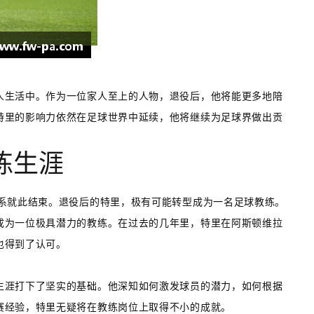
人生活中。作为一位家人至上的人物，退役后，他将能更多地陪
特里的影响力依然在足球世界中延续，他将继续为足球界做出贡
练生涯
关系就此结束。退役后的特里，极有可能转型成为一名足球教练。
成为一位极具潜力的教练。在过去的几年里，特里在阿斯顿维拉
也得到了认可。
生涯打下了坚实的基础。他深知如何激发球员的潜力，如何根据
赛经验，特里无疑将在教练岗位上取得不小的成就。