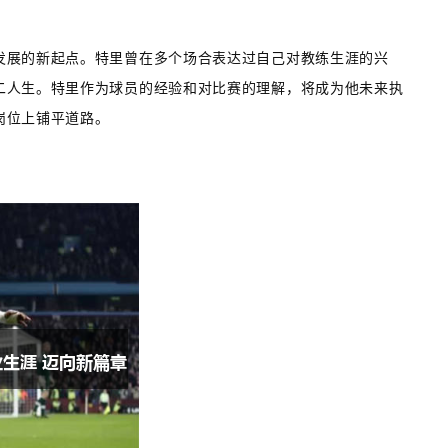
发展的新起点。特里曾在多个场合表达过自己对教练生涯的兴
二人生。特里作为球员的经验和对比赛的理解，将成为他未来执
岗位上铺平道路。