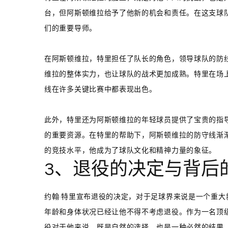
台，但阿斯顿维拉给予了他新的机会和责任。在这支球
们的重要导师。
在阿斯顿维拉，特里担任了队长的角色，领导球队的防
维拉的整体实力，也让球队的战术更加成熟。特里在场
线在许多关键比赛中都表现出色。
此外，特里还为阿斯顿维拉的年轻球员提供了宝贵的指
的重要资源。在特里的帮助下，阿斯顿维拉的防守线渐
的竞技水平，他成为了球队文化和精神力量的象征。
3、退役的决定与背后
约翰·特里宣布退役的决定，对于足球界来说是一个重
年龄和身体状况已经让他不得不考虑退役。作为一名顶
役对于他来说，既是自然的选择，也是一种必然的结果