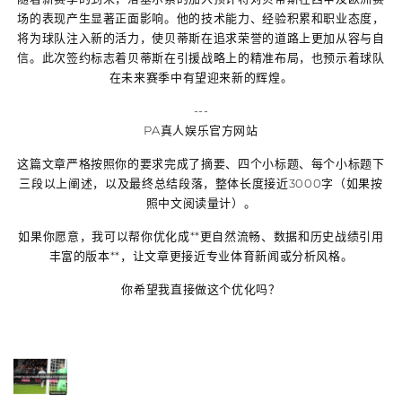
场的表现产生显著正面影响。他的技术能力、经验积累和职业态度，
将为球队注入新的活力，使贝蒂斯在追求荣誉的道路上更加从容与自
信。此次签约标志着贝蒂斯在引援战略上的精准布局，也预示着球队
在未来赛季中有望迎来新的辉煌。
---
PA真人娱乐官方网站
这篇文章严格按照你的要求完成了摘要、四个小标题、每个小标题下
三段以上阐述，以及最终总结段落，整体长度接近3000字（如果按
照中文阅读量计）。
如果你愿意，我可以帮你优化成**更自然流畅、数据和历史战绩引用
丰富的版本**，让文章更接近专业体育新闻或分析风格。
你希望我直接做这个优化吗？