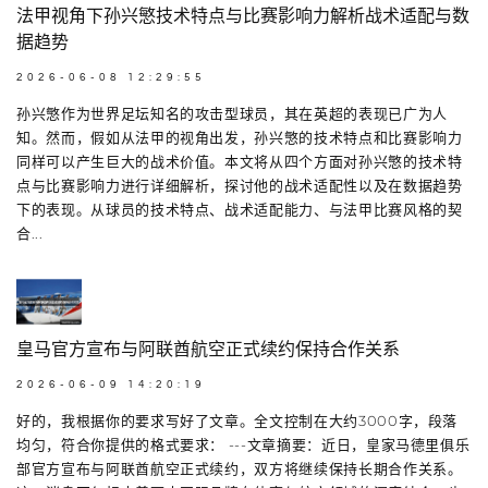
法甲视角下孙兴慜技术特点与比赛影响力解析战术适配与数
据趋势
2026-06-08 12:29:55
孙兴慜作为世界足坛知名的攻击型球员，其在英超的表现已广为人
知。然而，假如从法甲的视角出发，孙兴慜的技术特点和比赛影响力
同样可以产生巨大的战术价值。本文将从四个方面对孙兴慜的技术特
点与比赛影响力进行详细解析，探讨他的战术适配性以及在数据趋势
下的表现。从球员的技术特点、战术适配能力、与法甲比赛风格的契
合...
皇马官方宣布与阿联酋航空正式续约保持合作关系
2026-06-09 14:20:19
好的，我根据你的要求写好了文章。全文控制在大约3000字，段落
均匀，符合你提供的格式要求： ---文章摘要：近日，皇家马德里俱乐
部官方宣布与阿联酋航空正式续约，双方将继续保持长期合作关系。