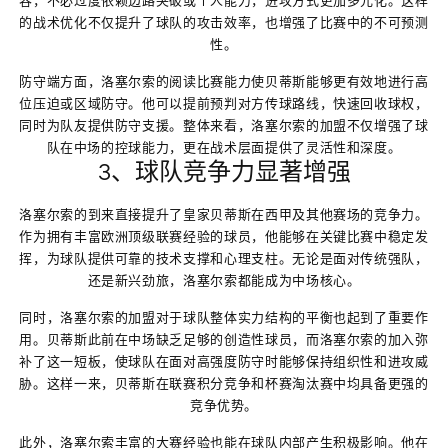
容，不必过度依赖边路突破或个人能力，进攻方式更加多元化。这样
的战术优化不仅提升了球队的攻击效率，也增强了比赛中的不可预测
性。
防守端方面，洛塞尔索的阅读比赛能力使贝蒂斯能够更有效地进行高
位压迫或区域防守。他可以提前预判对方传球路线，快速回收球权，
同时为队友提供防守支援。整体来看，洛塞尔索的加盟不仅增强了球
队在中场的控球能力，更在战术层面提供了灵活性和深度。
3、球队竞争力显著增强
洛塞尔索的到来直接提升了皇家贝蒂斯在西甲及其他赛场的竞争力。
作为拥有丰富欧洲顶级联赛经验的球员，他能够在关键比赛中稳定发
挥，为球队提供可靠的技术支撑和心理支柱。无论是面对传统强队，
还是新兴劲旅，洛塞尔索都能成为中场核心。
同时，洛塞尔索的加盟对于球队整体实力结构的平衡也起到了重要作
用。贝蒂斯此前在中场缺乏足够的创造性球员，而洛塞尔索的加入弥
补了这一短板，使球队在面对高强度防守时能够保持组织性和进攻威
胁。这样一来，贝蒂斯在联赛积分竞争和杯赛淘汰赛中均具备更强的
竞争优势。
此外，洛塞尔索丰富的大赛经验也能在球队内部产生积极影响。他在