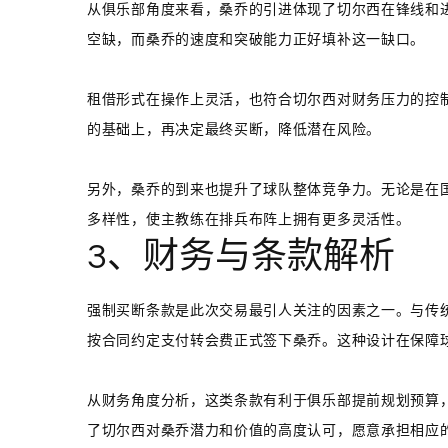
从俱乐部角度来看，桑乔的引进体现了切尔西在锋线和
空缺，而桑乔的速度和突破能力正好填补这一缺口。
租借形式在操作上灵活，也符合切尔西对财务压力的控
的基础上，再决定最终买断，降低潜在风险。
另外，桑乔的到来也提升了球队整体竞争力。无论是在
多样性，使主教练在排兵布阵上拥有更多灵活性。
3、财务与条款解析
强制买断条款是此次交易最引人关注的因素之一。与传
按合同约定支付转会费正式签下桑乔。这种设计在保障
从财务角度分析，这类条款有利于俱乐部提前规划预算
了切尔西对桑乔潜力和价值的高度认可，愿意承担相应