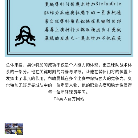
总体来看，奥尔特加的成功不仅是个人能力的体现，更是球队战术体
系的一部分。他在关键时刻的冷静与果敢，让他在替补门将的位置上
发挥出了非凡的作用，帮助曼城在多个比赛中保持强大的竞争力。奥
尔特加无疑是曼城队中的一位重要人物，他的职业态度和稳定性值得
每一位年轻球员学习。
PA真人官方网站