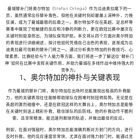
曼城替补门将奥尔特加（Stefan Ortega）作为瓜迪奥拉麾下的一
员，虽然通常出任替补角色，但他在关键时刻却屡屡上演神扑，力挽
狂澜，成为了曼城最稳的后盾之一。奥尔特加不仅在英超、足总杯等
赛事中展现了他敏捷的反应和冷静的判断力，更在欧冠比赛中屡次在
关键时刻挺身而出，为球队保驾护航。本文将从四个方面对奥尔特加
的表现进行详细阐述，探讨他如何凭借自己出色的表现，逐渐成为瓜
迪奥拉最可信赖的替补门将之一。通过分析奥尔特加的扑救技巧、心
理素质、比赛经验与个人能力等方面，我们将进一步了解这位“替补门
神”如何在比赛中发挥关键作用，并助力曼城在多线作战中维持强大的
竞争力。
1、奥尔特加的神扑与关键表现
作为曼城的替补门将，奥尔特加在出场时总能展现出极高的扑救能
力，他的关键表现往往能够帮助球队在困难时刻扭转局势。无论是在
英超的激烈碰撞中，还是在欧冠这样的大舞台上，奥尔特加总是能够
在关键时刻送上精彩扑救，稳住球队的后防线。他的扑救动作干脆利
索，且非常精准，能迅速判断球的轨迹，并做出最佳的反应。
例如，在面对强敌时，奥尔特加总能准确判断对方射门的方向，进行
及时扑救。他的反应速度非常快，尤其在面对强力射门时，能通过灵