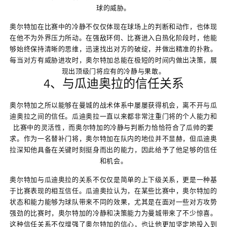
球的威胁。
奥尔特加在比赛中的冷静不仅仅体现在球场上的判断和动作，也体现
在他不为外界压力所动。在强敌环伺、比赛进入白热化阶段时，他能
够始终保持清晰的思维，迅速找出对方的破绽，并做出精准的扑救。
每当对方有威胁进攻时，奥尔特加总能在极短的时间内做出决策，展
现出顶级门将应有的冷静与果敢。
4、与瓜迪奥拉的信任关系
奥尔特加之所以能够在曼城的战术体系中屡屡获得机会，离不开与瓜
迪奥拉之间的信任。瓜迪奥拉一直以来都非常注重门将的个人能力和
比赛中的灵活性，而奥尔特加的冷静与判断力恰恰符合了瓜帅的要
求。作为一名替补门将，奥尔特加在队内的地位并不显赫，但瓜迪奥
拉深知他具备在关键时刻挺身而出的能力，因此给予了他足够的信任
和机会。
奥尔特加与瓜迪奥拉的关系不仅仅是简单的上下级关系，更是一种基
于比赛表现的相互信任。瓜迪奥拉认为，在某些比赛中，奥尔特加的
状态和能力能够为球队带来不同的效果，尤其是在面对一些对方攻势
强劲的比赛时，奥尔特加的冷静和决策能力为曼城带来了不少惊喜。
这种信任关系不仅增强了奥尔特加的信心，也让他更加坚定地投入到