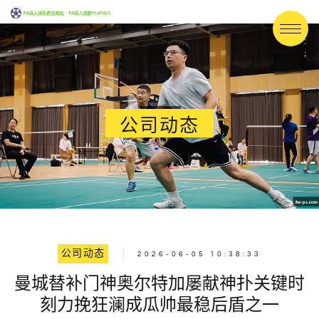
公司动态
公司动态
2026-06-05 10:38:33
曼城替补门神奥尔特加屡献神扑关键时
刻力挽狂澜成瓜帅最稳后盾之一