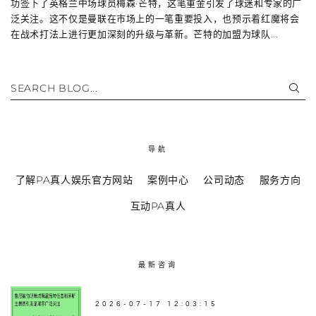
功签下了英格兰中场球员梅森·芒特，这笔重金引发了球迷和专家的广
泛关注。这不仅是曼联在市场上的一笔重要投入，也预示着红魔将会
在战术打法上进行更加深刻的升级与革新。芒特的加盟为球队...
SEARCH BLOG...
导航
了解PA真人娱乐官方网站
案例中心
公司动态
服务方向
互动PA真人
最新咨询
2026-07-17 12:03:15