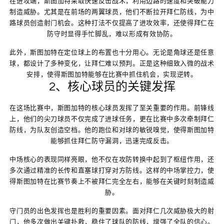
在进攻端，斯图加特采取快速反击战术，利用边路的速度和突破能力
制造威胁。尤其是在前场的两翼球员，他们不断拉开拜仁防线，为中
路球员创造射门机会。这种打法不仅提高了进攻效率，还使得拜仁在
防守时显得手忙脚乱，难以形成有效协防。
此外，斯图加特在定位球上的布置也十分用心。无论是角球还是任意
球，都设计了多种变化，让拜仁难以预判。正是这种细致入微的战术
安排，使得斯图加特能够在比赛中抓住机会，实现逆转。
2、核心球员的关键发挥
在这场比赛中，斯图加特的核心球员发挥了至关重要的作用。前锋线
上，他们的尖刀球员不仅完成了进球任务，更在比赛中多次牵制拜仁
防线，为队友创造空档。他的跑位和对球的敏锐嗅觉，使得斯图加特
能够抓住拜仁防守漏洞，迅速完成反击。
中场核心的表现同样亮眼，他不仅在攻防转换中起到了枢纽作用，还
多次通过精准的长传和直塞球打穿对方防线。这样的中场掌控力，使
得斯图加特在比赛节奏上不被拜仁完全左右，能够在关键时刻制造威
胁。
守门员的出色发挥也是胜利的重要因素。面对拜仁几次威胁极大的射
门，他多次做出关键扑救，稳住了球队的防线，增强了全队的信心。